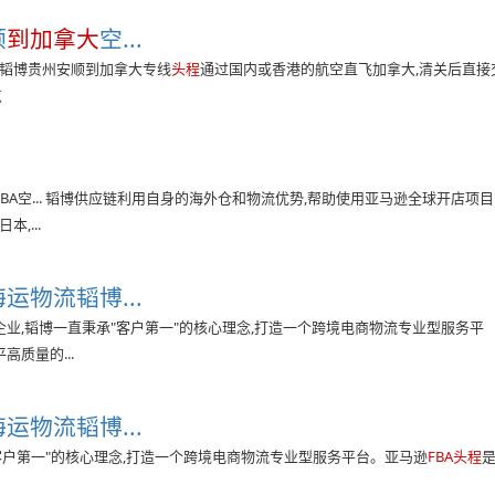
顺
到加拿大
空...
韬博贵州安顺到加拿大专线
头程
通过国内或香港的航空直飞加拿大,清关后直接
点
FBA空... 韬博供应链利用自身的海外仓和物流优势,帮助使用亚马逊全球开店项目
,...
运物流韬博...
业,韬博一直秉承"客户第一"的核心理念,打造一个跨境电商物流专业型服务平
质量的...
运物流韬博...
客户第一"的核心理念,打造一个跨境电商物流专业型服务平台。亚马逊
FBA头程