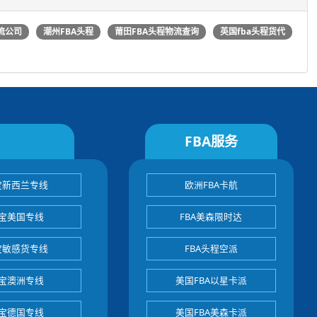
流公司
潮州FBA头程
莆田FBA头程物流查询
英国fba头程货代
FBA服务
宝新西兰专线
欧洲FBA卡航
宝美国专线
FBA美森限时达
宝敏感货专线
FBA头程空派
宝澳洲专线
美国FBA以星卡派
宝德国专线
美国FBA美森卡派