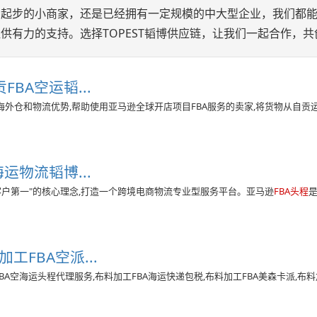
刚起步的小商家，还是已经拥有一定规模的中大型企业，我们都
供有力的支持。选择TOPEST韬博供应链，让我们一起合作，共
FBA空运韬...
身的海外仓和物流优势,帮助使用亚马逊全球开店项目FBA服务的卖家,将货物从自贡
运物流韬博...
客户第一"的核心理念,打造一个跨境电商物流专业型服务平台。亚马逊
FBA头程
工FBA空派...
A空海运头程代理服务,布料加工FBA海运快递包税,布料加工FBA美森卡派,布料