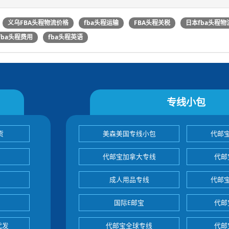
义乌FBA头程物流价格
fba头程运输
FBA头程关税
日本fba头程物
fba头程费用
fba头程英语
专线小包
货
美森美国专线小包
代邮
代邮宝加拿大专线
代邮
成人用品专线
代邮
国际E邮宝
代邮
代发
代邮宝全球专线
代邮