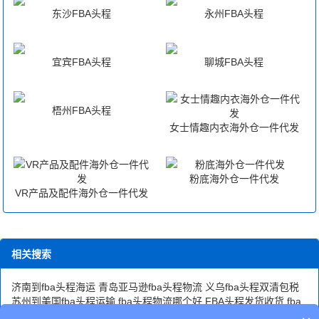
东沙FBA头程
永州FBA头程
宜宾FBA头程
聊城FBA头程
梧州FBA头程
女士情趣内衣海外仓一件代发
粉底海外仓一件代发
VR产品及配件海外仓一件代发
相关搜索
济南到fba头程海运
青岛亚马逊fba头程物流
义乌fba头程双清包税
苏州到美国fba头程运输
fba头程物流哪个好
FBA头程发货收货
fba
头程价格
亚马逊fba头程费用
莆田FBA头程物流运输
青岛fba头程物