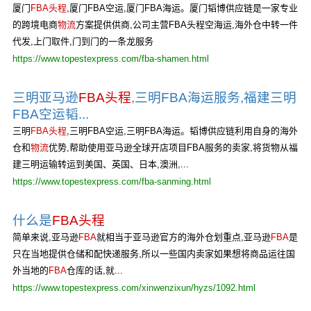
厦门
FBA头程
,厦门FBA空运,厦门FBA海运。厦门韬博供应链是一家专业
的跨境电商
物流
方案提供供商,公司主营FBA头程空海运,海外仓中转一件
代发,上门取件,门到门的一条龙服务
https://www.topestexpress.com/fba-shamen.html
三明亚马逊
FBA头程
,三明FBA海运服务,福建三明
FBA空运韬...
三明
FBA头程
,三明FBA空运,三明FBA海运。韬博供应链利用自身的海外
仓和
物流
优势,帮助使用亚马逊全球开店项目FBA服务的卖家,将货物从福
建三明运输转运到美国、英国、日本,澳洲,...
https://www.topestexpress.com/fba-sanming.html
什么是
FBA头程
简单来说,亚马逊
FBA
就相当于亚马逊官方的海外仓划重点,亚马逊
FBA
是
只在当地提供仓储和配快递服务,所以一些国内卖家如果想将商品运往国
外当地的
FBA
仓库的话,就...
https://www.topestexpress.com/xinwenzixun/hyzs/1092.html