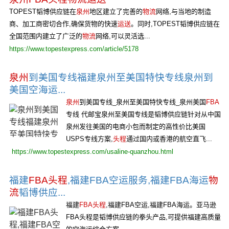
TOPEST韬博供应链在
泉州
地区建立了完善的
物流
网络,与当地的制造
商、加工商密切合作,确保货物的快速
运送
。同时,TOPEST韬博供应链在
全国范围内建立了广泛的
物流
网络,可以灵活选...
https://www.topestexpress.com/article/5178
泉州
到美国专线福建泉州至美国特快专线泉州到
美国空海运...
泉州
到美国专线_泉州至美国特快专线_泉州美国
FBA
专线 代邮宝泉州至美国专线是韬博供应链针对从中国
泉州发往美国的电商小包而制定的高性价比美国
USPS专线方案,
头程
通过国内或香港的航空直飞...
https://www.topestexpress.com/usaline-quanzhou.html
福建
FBA头程
,福建FBA空运服务,福建FBA海运
物
流
韬博供应...
福建
FBA头程
,福建FBA空运,福建FBA海运。亚马逊
FBA头程是韬博供应链的拳头产品,可提供福建高质量