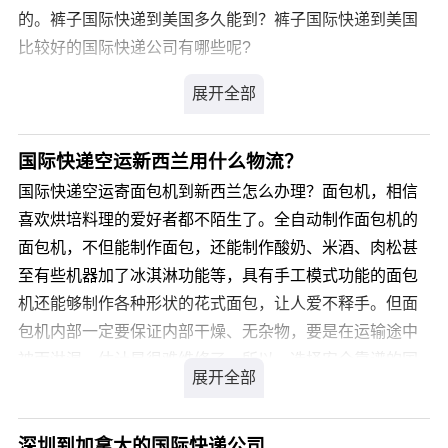
的。裤子国际快递到美国多久能到？裤子国际快递到美国
比较好的国际快递公司有哪些呢?
您可以登录我们官方网站 详细咨询，我司会有专业客服为
您解答，解决您裤子国际快递到美国的疑虑。
国际快递空运新西兰用什么物流？
国际快递空运寄面包机到新西兰怎么办理？面包机，相信
喜欢烘培料理的爱好者都不陌生了。全自动制作面包机的
面包机，不但能制作面包，还能制作酸奶、米酒、肉松甚
至有些机器加了冰淇淋功能等，具有手工模式功能的面包
机还能够制作各种形状的花式面包，让人爱不释手。但面
包机内部一定要保证内部干燥、无杂物，要是在运输途中
被雨淋湿，估计是很难维修了。所以，选择安全靠谱的国
际快递公司是非常重要的。国际快递空运寄面包机到新西
兰，人们在选择国际快递公司时，也难免无从下手，如何
从国内方便、安全、又快捷地快递包裹到海外亲人手中，
深圳到加拿大的国际快递公司