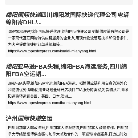
绵阳国际快递
四川绵阳发国际快递代理公司
电话
绵阳寄DHL/...
绵阳国际快递
,绵阳国际快递代理,绵阳国际快递公司 韬博供应链有限公司是
一家现代互联网物流供应链服务的企业,利用现代物流管理技术和设备条件,
为客户提供简捷的订单系统和操...
https://www.topestexpress.com/kuaidi-mianyang.html
绵阳
亚马逊FBA头程,绵阳FBA海运服务,四川绵
阳FBA空运韬...
绵阳
FBA头程,绵阳FBA空运,绵阳FBA海运。韬博供应链利用自身的海外仓
和物流优势,帮助使用亚马逊全球开店项目FBA服务的卖家,将货物从四川绵
阳运输转运到美国、英国、日本,澳洲,...
https://www.topestexpress.com/fba-mianyang.html
泸州
国际快递
空运
四川到加拿大邮政
专线
,四川加拿大
专线
物流,四川加拿大
快递专线
。四川加
拿大专线是韬博供应链与加拿大邮政合作的一项
国际专线
服务,打造出时效