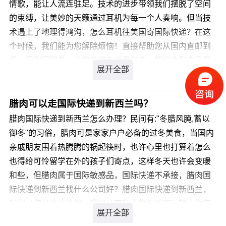
情歌，能让人流连驻足。技术的进步带领我们摆脱了空间
您可以登录我们官方网站 详细了解。
的束缚，让美妙的天籁通过耳机为每一个人奏响。但当技
术遇上了地理得鸿沟，怎么耳机往美国寄国际快递？在这
个时候，我们能为您解除烦恼！直接帮助您从国内直邮到
手，门到门服务，让您不管在世界何方，都能收到自己最
爱的耳机 ！如果您对于耳机往美国寄国际快递的价格有所
疑问，
腊肉可以走国际快递到新西兰吗？
您可以登录我们官方网站 详细咨询，我司会有专业客服为
腊肉国际快递到新西兰怎么办理？民间有:"冬腊风腌,蓄以
您解答，解决您耳机往美国寄国际快递的疑虑。
御冬"的习俗，腊肉可是家家户户必备的过冬美食，当国内
亲戚朋友围着热腾腾的锅起筷时，也许心里也打算着怎么
也得给可怜留学在外的孩子们寄点，这样冬天也许会变暖
和些，但腊肉属于国际敏感品，国际快递不承接，腊肉国
际快递到新西兰找什么公司好？腊肉国际快递到新西兰，
我们是您最佳的选择，我司从事私人物品国际运输十余年
经验，针对类似产品我司通常采用私人物品通关渠道办理