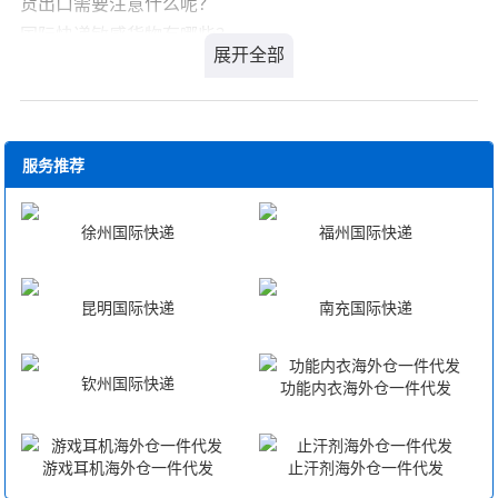
货出口需要注意什么呢？
香港深圳之间货物的快递进出口服务： 提供大宗货物
国际快递敏感货物有哪些？
空运专线快递服务。 我司还代理香港机场各航空公司
敏感品的定义各地不同，主要根据各国海关政策、布控、
飞世界各地航线，向全球客户提供快捷安全的国际货物空
快递公司的承运范围而定。常见敏感品有锂电池、磁性物
运服务。并熟练掌握各空港运作程序、全球空运航线及市
品、食品饮品、化妆品液体、粉末等。贵重物品容易造成
场动向，使我们的空运服务得到最有力的保障。我司具有
失窃、偷盗、抢劫等，也属于敏感货物。如金银、贵重艺
服务推荐
强大且严谨的操作体系。公司拥有高素质管理人员，经验
术品等
丰富的专业操作队伍，先进的计算机处理系统。从报价、
国际快递敏感货出口注意事项
徐州国际快递
福州国际快递
订舱、接载、报关、制单、提供二程信息、货物追踪、签
1.一般来说，敏感货是限制出口的，航空运输和国际快递
发空运与海运提单、及进口清关、提货、陆路运输均由专
官方渠道都是不承接敏感货运输
昆明国际快递
南充国际快递
人专岗负责，与仓库、海关、各地分公司、办事处、国外
2.但并不是完全不能运输，可以通过专业的敏感货国际快
代理公司之间各环节的衔接全部依靠计算机网络沟通。公
递代理走特殊的渠道进行邮寄
司管理人员密切关注整体运作，时刻检查各环节是否符合
国际快递敏感货出口清关需要注意什么？
钦州国际快递
功能内衣海外仓一件代发
操作规程，无论您的货物需要运到何地，迅速、可靠永远
1.认证的文件，一些必要的检测报告准备
是我们的追求！
2.合规的申报，数量、货值，品名尤为重要，不要弄错
游戏耳机海外仓一件代发
止汗剂海外仓一件代发
3.了解目的国的清关政策及清关要求，降低运输风险