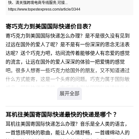
快、清关强跨境电商专线服务,可接...
https://www.topestexpress.com/article/3344
寄巧克力到美国国际快递价目表？
寄巧克力到美国国际快递怎么办理？是不是很久没有见到
过远在国外的爱人了呢？是不是有一份深深的思念无法表
达呢？送个巧克力吧，坊间流传着能够使人有恋爱的感觉
的流言，让远在国外的爱人深深的体验一把爱情的感觉
吧。很多人想寄一些巧克力给国外的朋友，又不知道通过
什么方式能寄，这是一个头疼的问题。巧克力属于国际敏
感品，国际快递不承接，寄巧克力到美国国际快递找什么
公司好？寄巧克力到美国国际快递，我们是您最佳的选
择，我司从事私人物品国际运输十余年经验，针对类似产
品我司通常采用私人物品通关渠道办理国际运输，不受海
耳机往美国寄国际快递最快的快递是哪个 ？
关相关规定限制，目的国通关率高达99.9%，关税为零。
耳机往美国寄国际快递怎么办理？音乐是全人类的语言，
那么，寄巧克力到美国国际快递价格是多少呢?
一首悠扬明快的歌曲，能让人心情舒畅，一首缠绵动人的