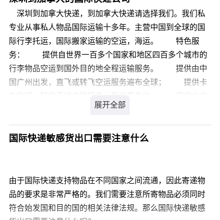
国际快递空运寄面包机到新西兰多久能到？国际快递空运
深圳到加拿大快递，到加拿大快递请选择我们。我们私
寄面包机到新西兰比较好的国际快递公司有哪些呢?
专业从事私人物品国际运输十多年。主营中国到全球的国
际行李托运，国际搬家运输的空运，海运。 特色服
您可以登录我们官方网站 详细咨询，我司会有专业客服为
务： 提供自世界一百多个国家和地区四百多个城市的
您解答，解决您国际快递空运寄面包机到新西兰的疑虑。
行李物品空运到国外目的地全程运输服务。 提供由中
国广州出发，直飞或转飞空运服务遍布全球； 提供卡
车航班，陆空无缝中转服务，到世界各地。 提供由中
国各城市机场到达世界各地的货物的清关派送服务。
海运服务： 我司与多家着名船公司建立了长期良好的
合作关系，为客户提供海运进出口（整柜、拼箱）全程运
国际快递敏感货出口需要注意什么
输服务； 提供由香港、广州，上海，北京等各港口出
发的海空联运，为客户在价格和时效间达成平衡的服务；
提供全球一百多个国家门到门服务，报关，地面运输
由于国际快递支持物品在不同国家之间流通，因此寄递物
和租船服务。 快递服务： 提供四大快递的等文
品的要求是非常严格的。我们需要注意所寄物品必须同时
件、普货的国际快递代理服务； 提供国际快递，国际
符合始发国和目的国的相关法律法规。那么国际快递敏感
搬家，行李托运专项服务，全国免费上门提货； 提供