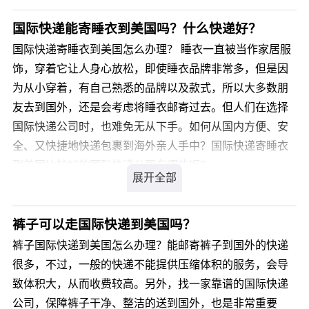
国际运输，不受海关相关规定限制，目的国通关率高达
99.9%，关税为零。那么，腊肉国际快递到新西兰价格是
国际快递能寄睡衣到美国吗？什么快递好？
多少呢?
国际快递寄睡衣到美国怎么办理？ 睡衣一直被当作家居服
饰，穿着它让人身心放松，即使睡衣品牌非常多，但是因
您可以登录我们官方网站 详细了解。
为从小穿着，有自己熟悉的品牌以及款式，所以大多数朋
友去到国外，还是会考虑将睡衣邮寄过去。但人们在选择
国际快递公司时，也难免无从下手。如何从国内方便、安
全、又快捷地快递包裹到海外亲人手中？国际快递寄睡衣
到美国比较好的国际快递公司有哪些呢?
您可以登录我们官方网站 详细咨询，我司会有专业客服为
您解答，解决您国际快递寄睡衣到美国的疑虑。
裤子可以走国际快递到美国吗？
裤子国际快递到美国怎么办理？能邮寄裤子到国外的快递
很多，不过，一般的快递不能提供压缩体积的服务，会导
致体积大，从而收费较高。另外，找一家靠谱的国际快递
公司，保障裤子干净、整洁的送到国外，也是非常重要