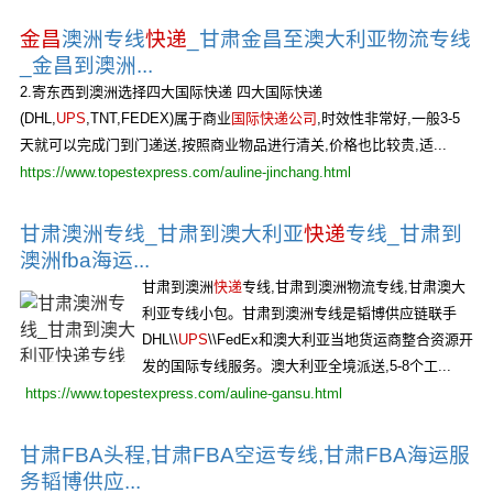
金昌
澳洲专线
快递
_甘肃金昌至澳大利亚物流专线
_金昌到澳洲...
2.寄东西到澳洲选择四大国际快递 四大国际快递
(DHL,
UPS
,TNT,FEDEX)属于商业
国际快递公司
,时效性非常好,一般3-5
天就可以完成门到门递送,按照商业物品进行清关,价格也比较贵,适...
https://www.topestexpress.com/auline-jinchang.html
甘肃澳洲专线_甘肃到澳大利亚
快递
专线_甘肃到
澳洲fba海运...
甘肃到澳洲
快递
专线,甘肃到澳洲物流专线,甘肃澳大
利亚专线小包。甘肃到澳洲专线是韬博供应链联手
DHL\\
UPS
\\FedEx和澳大利亚当地货运商整合资源开
发的国际专线服务。澳大利亚全境派送,5-8个工...
https://www.topestexpress.com/auline-gansu.html
甘肃FBA头程,甘肃FBA空运专线,甘肃FBA海运服
务韬博供应...