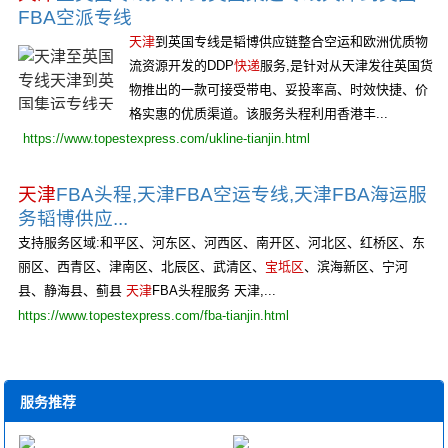
FBA空派专线
天津
到英国专线是韬博供应链整合空运和欧洲优质物
流资源开发的DDP
快递
服务,是针对从天津发往英国货
物推出的一款可接受带电、妥投率高、时效快捷、价
格实惠的优质渠道。该服务头程利用香港丰...
https://www.topestexpress.com/ukline-tianjin.html
天津
FBA头程,天津FBA空运专线,天津FBA海运服
务韬博供应...
支持服务区域:和平区、河东区、河西区、南开区、河北区、红桥区、东
丽区、西青区、津南区、北辰区、武清区、
宝坻区
、滨海新区、宁河
县、静海县、蓟县
天津
FBA头程服务 天津,...
https://www.topestexpress.com/fba-tianjin.html
服务推荐