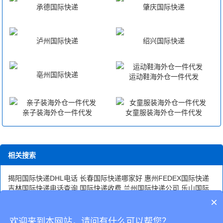
承德国际快递
肇庆国际快递
泸州国际快递
绍兴国际快递
亳州国际快递
运动鞋海外仓一件代发
亲子装海外仓一件代发
女童服装海外仓一件代发
相关搜索
揭阳国际快递DHL电话
长春国际快递哪家好
惠州FEDEX国际快递
吉林国际快递电话查询
国际快递收费
兰州国际快递公司
乐山国际
快递网点
重庆国际快递公司有哪些走海运的
北京国际快递dhl
日照
×
国际快递空运
安阳国际快递点
北京国际快递有哪些
山东国际快递
啥时候能派送
国际快递官网
咸阳DHL国际快递电话
欢迎来到本网站，请问有什么可以帮您？