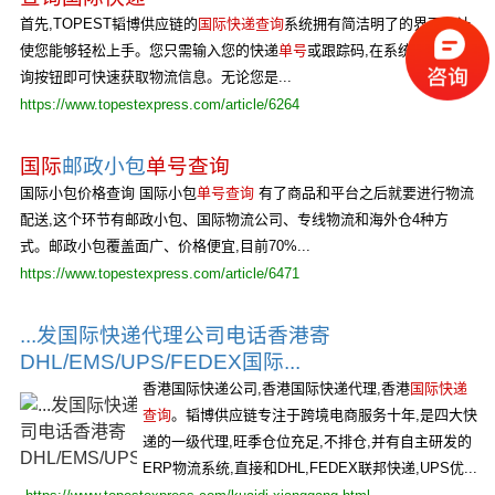
首先,TOPEST韬博供应链的
国际快递查询
系统拥有简洁明了的界面设计,
使您能够轻松上手。您只需输入您的快递
单号
或跟踪码,在系统中点击查
询按钮即可快速获取物流信息。无论您是...
https://www.topestexpress.com/article/6264
国际
邮政小包
单号查询
国际小包价格查询 国际小包
单号查询
有了商品和平台之后就要进行物流
配送,这个环节有邮政小包、国际物流公司、专线物流和海外仓4种方
式。邮政小包覆盖面广、价格便宜,目前70%...
https://www.topestexpress.com/article/6471
...发国际快递代理公司电话香港寄
DHL/EMS/UPS/FEDEX国际...
香港国际快递公司,香港国际快递代理,香港
国际快递
查询
。韬博供应链专注于跨境电商服务十年,是四大快
递的一级代理,旺季仓位充足,不排仓,并有自主研发的
ERP物流系统,直接和DHL,FEDEX联邦快递,UPS优...