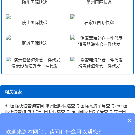
随州国际快递
常州国际快递
唐山国际快递
石家庄国际快递
聊城国际快递
消毒器海外仓一件代发
演示设备海外仓一件代发
滑雪鞋海外仓一件代发
相关搜索
dhl国际快递查询官网
滨州国际快递查询
国际物流单号查询
ems国
际快递查询
包头DHL国际快递查询
ems国际快递单号查询
东营国
际快递查询
邮政小包国际单号查询
fedex国际快递查询
温州国际快
×
递查询电话
国际快递单号查询
香港国际快递查询官网
国际ems快
递单号查询
新疆国际快递查询
国际快递查询单号查询
欢迎来到本网站，请问有什么可以帮您？