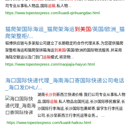
司专业从事私人物品,国际
运输
,私人物...
https://www.topestexpress.com/kuaidi-qinhuangdao.html
猫爬架国际海运_猫爬架海运
到美国
/英国/欧洲_猫
爬架整柜/...
韬博供应链与多家船公司建立了长期稳定的合作代理关系,为您提供猫爬
架整柜海运和猫爬架拼箱海运
到美国
/英国/欧洲的国际物流服务,并采用
海陆空联运以及门到门
运输
模式,将货物...
https://www.topestexpress.com/maopajia-haiyun.html
海口国际快递代理_海南海口寄国际快递公司电话
_海口发DHL/...
湖南
长沙到
新西兰快递价格 我们公司专业从事私人物
品,国际
运输
,私人物品出国托运,长沙国际移民搬家,长
沙国际行李海运,长沙国际包裹邮寄,留学生行李托运
公司,长沙至新西兰行李托运等业务,。 ...
https://www.topestexpress.com/kuaidi-haikou.html