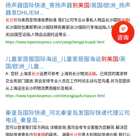
扬声器国际快递_寄扬声器
到美国
/英国/欧洲_扬声
器发DHL/EM...
长沙到
马来西亚快递收费标准 我们公司专业从事私人物品长沙国际
运输
|
长沙国际包裹邮寄|长沙国际移民搬家|长沙国际行李海运|私人物品出口报
关|出国签证|私人物品出国托运等业...
https://www.topestexpress.com/yangshengqi-kuaidi.html
儿童家居服国际海运_儿童家居服海运
到美国
/英
国/欧洲_儿童...
A: 您好,上海至
长沙
运费可参考:上海到长沙物流
运输
。已将您的需求转
交业务部门跟进,将会安排专业人员在工作时间主动与您沟通,并为您提供
从上海运往长沙的物流费用报价及相关...
https://www.topestexpress.com/ertongjiajufu-haiyun.html
秦皇岛国际快递_河北秦皇岛发国际快递代理公司
电话_秦皇岛...
您可以登录我们官方网站 详细咨询,我司会有专业客服为您解答,解决您
国际快递寄毛巾
到美国
的疑虑。 湖南
长沙到
意大利国际快递价格 我们公