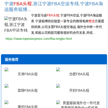
宁波
FBA头程
,浙江宁波FBA空运专线,宁波FBA海
运服务韬博...
宁波亚马逊
FBA头程
,宁波FBA空运,宁波FBA海运服
务 宁波韬博供应链是一家专业的跨境电商
物流
方案提
供供商,公司主营FBA头程空海运,海外仓中转一件代
发,和船公司和航司都有很好的合作关系,并结...
https://www.topestexpress.com/fba-ningbo.html
服务推荐
天津FBA头程
合肥FBA头程
盘锦FBA头程
开封FBA头程
肇庆FBA头程
男童服装海外仓一件代发