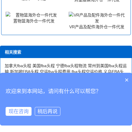
置物篮海外仓一件代发
VR产品及配件海外仓一件代发
相关搜索
加拿大fba头程
美国fba头程
宁德fba头程物流
常州到美国fba头程运
输
新加坡FBA头程
空运fba头程费用
fba头程空运价格
义乌FBA头
程物流公司
亚马逊fba头程运费
南平fba头程物流
青岛fba头程物流
×
公司推荐
FBA头程物流公司
常州到fba头程物流
龙岩FBA头程物流
服务
清远FBA头程物流
欢迎来到本网站，请问有什么可以帮您？
CopyRight © 深圳市韬博供应链有限公司
现在咨询
稍后再说
海外仓代发
国际物流
联系我们