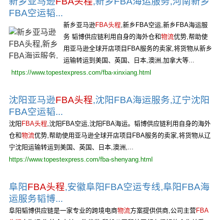
新乡亚马逊
FBA头程
,新乡FBA海运服务,河南新乡
FBA空运韬...
新乡亚马逊
FBA头程
,新乡FBA空运,新乡FBA海运服
务 韬博供应链利用自身的海外仓和
物流
优势,帮助使
用亚马逊全球开店项目FBA服务的卖家,将货物从新乡
运输转运到美国、英国、日本,澳洲,加拿大等...
https://www.topestexpress.com/fba-xinxiang.html
沈阳亚马逊
FBA头程
,沈阳FBA海运服务,辽宁沈阳
FBA空运韬...
沈阳
FBA头程
,沈阳FBA空运,沈阳FBA海运。韬博供应链利用自身的海外
仓和
物流
优势,帮助使用亚马逊全球开店项目FBA服务的卖家,将货物从辽
宁沈阳运输转运到美国、英国、日本,澳洲,...
https://www.topestexpress.com/fba-shenyang.html
阜阳
FBA头程
,安徽阜阳FBA空运专线,阜阳FBA海
运服务韬博...
阜阳韬博供应链是一家专业的跨境电商
物流
方案提供供商,公司主营
FBA