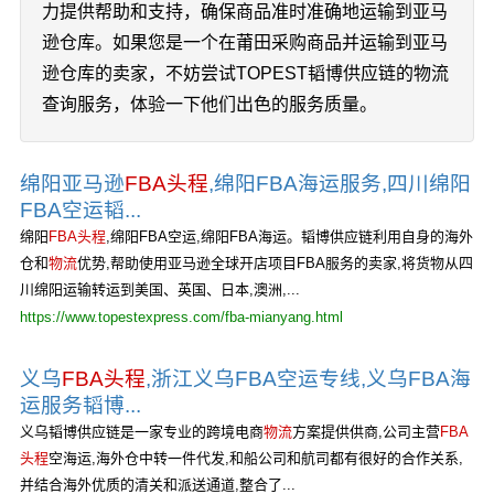
力提供帮助和支持，确保商品准时准确地运输到亚马
逊仓库。如果您是一个在莆田采购商品并运输到亚马
逊仓库的卖家，不妨尝试TOPEST韬博供应链的物流
查询服务，体验一下他们出色的服务质量。
绵阳亚马逊
FBA头程
,绵阳FBA海运服务,四川绵阳
FBA空运韬...
绵阳
FBA头程
,绵阳FBA空运,绵阳FBA海运。韬博供应链利用自身的海外
仓和
物流
优势,帮助使用亚马逊全球开店项目FBA服务的卖家,将货物从四
川绵阳运输转运到美国、英国、日本,澳洲,...
https://www.topestexpress.com/fba-mianyang.html
义乌
FBA头程
,浙江义乌FBA空运专线,义乌FBA海
运服务韬博...
义乌韬博供应链是一家专业的跨境电商
物流
方案提供供商,公司主营
FBA
头程
空海运,海外仓中转一件代发,和船公司和航司都有很好的合作关系,
并结合海外优质的清关和派送通道,整合了...