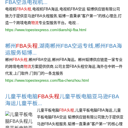
FBA空派电视机...
电视机
FBA头程
,电视机FBA海运,电视机FBA空运 韬博供应链有限公司
致力于提供亚马逊FBA头程服务,韬博一直秉承"客户第一"的核心理念,打
造一个跨境电商
物流
专业型服务平台。电视...
https://www.topestexpress.com/dianshiji-fba.html
郴州
FBA头程
,湖南郴州FBA空运专线,郴州FBA海
运服务韬博...
郴州
FBA头程
,郴州FBA空运,郴州FBA海运。郴州韬博供应链是一家专业
的跨境电商
物流
方案提供供商,公司主营FBA头程空海运,海外仓中转一件
代发,上门取件,门到门的一条龙服务
https://www.topestexpress.com/fba-chenzhou.html
儿童平板电脑
FBA头程
儿童平板电脑亚马逊FBA
海运儿童平板...
儿童平板电脑
FBA头程
,儿童平板电脑FBA海运,儿童
平板电脑FBA空运 韬博供应链有限公司致力于提供亚
马逊FBA头程服务,韬博一直秉承"客户第一"的核心理