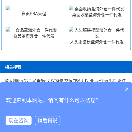
自贡FBA头程
桌面收纳盒海外仓一件代发
食品罩海外仓一件代发
人头服装模型海外仓一件代发
相关搜索
意大利fba头程
龙岩fba头程物流
空运FBA头程
亚马逊fba头程
阳江
黎巴嫩FBA头程
fba头程费用计算
FBA头程物流公司
泉州FBA头程
×
物流价格
FBA头程运输方式
fba头程英语
漳州FBA头程物流运送
三
明fba头程物流
无锡到美国fba头程
fba头程快递
空运fba头程费用
欢迎来到本网站，请问有什么可以帮您？
CopyRight © 深圳市韬博供应链有限公司
现在咨询
稍后再说
海外仓代发
国际物流
联系我们