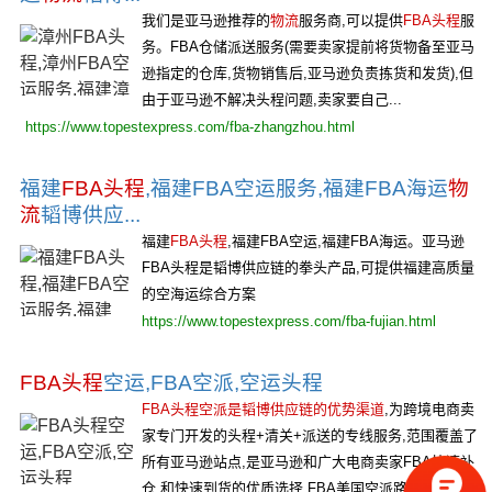
我们是亚马逊推荐的
物流
服务商,可以提供
FBA头程
服
务。FBA仓储派送服务(需要卖家提前将货物备至亚马
逊指定的仓库,货物销售后,亚马逊负责拣货和发货),但
由于亚马逊不解决头程问题,卖家要自己...
https://www.topestexpress.com/fba-zhangzhou.html
福建
FBA头程
,福建FBA空运服务,福建FBA海运
物
流
韬博供应...
福建
FBA头程
,福建FBA空运,福建FBA海运。亚马逊
FBA头程是韬博供应链的拳头产品,可提供福建高质量
的空海运综合方案
https://www.topestexpress.com/fba-fujian.html
FBA头程
空运,FBA空派,空运头程
FBA头程空派是韬博供应链的优势渠道
,为跨境电商卖
家专门开发的头程+清关+派送的专线服务,范围覆盖了
所有亚马逊站点,是亚马逊和广大电商卖家FBA快速补
仓,和快速到货的优质选择,FBA美国空派路...