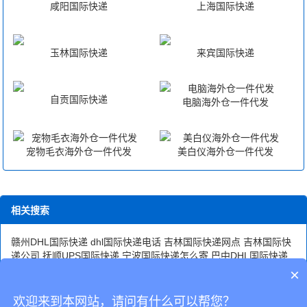
咸阳国际快递
上海国际快递
玉林国际快递
来宾国际快递
自贡国际快递
电脑海外仓一件代发
宠物毛衣海外仓一件代发
美白仪海外仓一件代发
相关搜索
赣州DHL国际快递
dhl国际快递电话
吉林国际快递网点
吉林国际快
递公司
抚顺UPS国际快递
宁波国际快递怎么寄
巴中DHL国际快递
江门国际快递公司DHL
眉山国际快递空运
保定国际快递公司
四川
×
国际快递货运物流
沧州国际快递dhl
珠海国际快递电话
三明国际快
递寄件
沈阳国际快递一级代理
欢迎来到本网站，请问有什么可以帮您？