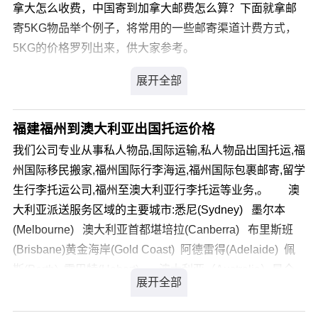
拿大怎么收费，中国寄到加拿大邮费怎么算？下面就拿邮
FAS - Free Alongside Ship 装运港船边交货
寄5KG物品举个例子，将常用的一些邮寄渠道计费方式，
FOB - Free On Board 装运港船上交货
5KG的价格罗列出来，供大家参考。
2000年版《国际贸易术语解释通则》的13种贸易术语
--------------------------------------------------------------------------------
EMS寄东西到加拿大怎么收费？
EMS是中国邮政开办的包裹国际快递业务，享有邮政优
C组(主要运费已付)
先处理权，覆盖全球80多个国家和地区，时效性正常情况
福建福州到澳大利亚出国托运价格
下为5-12个工作日左右。
我们公司专业从事私人物品,国际运输,私人物品出国托运,福
卖方的共同义务：1，办理运输的手续和承担运费，在
EMS计算费用的方式：
州国际移民搬家,福州国际行李海运,福州国际包裹邮寄,留学
CIF和CIP术语中，卖方还须办理投保手续和承担保险
EMS一般是按照实际重量计费，每0.5KG一个计费单
生行李托运公司,福州至澳大利亚行李托运等业务,。 澳
费;2，提交与货物有关的单据或相等的电子单证;3，办理出
位，不足0.5KG按照0.5KG收费（邮寄1.1KG的 物品会按
大利亚派送服务区域的主要城市:悉尼(Sydney) 墨尔本
口手续。
照1.5KG计算费用，而不是按四舍五入抹去零头）。
(Melbourne) 澳大利亚首都堪培拉(Canberra) 布里斯班
买方的共同义务：1，在CFR何CPT术语下办理投保并
EMS寄到加拿大的邮费计算方式：首重0.5KG 280元，
(Brisbane)黄金海岸(Gold Coast) 阿德雷得(Adelaide) 佩
支付保险费;2，办理进口手续。
续重0.5KG 75元
斯(Perth) 霍巴特(Hobart) 澳大利亚（Australia）是全
邮寄5KG包裹到加拿大EMS价格为：955元
CFR贸易术语(Cost and Freight)成本加运费，交货地
球土地面积第六大的国家，国土比整个西欧大一半。澳大
EMS邮寄到加拿大优势：
点：装运港船上。运输方式：海运内河。风险转移：装运
利亚不仅国土辽阔，而且物产丰富，是南半球经济最发达