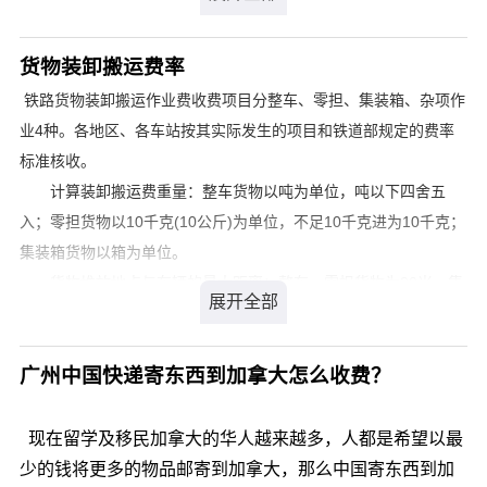
目的国通关率高达99.9%，关税为零。那么，感冒药寄国
CIP - Carriage and Insurance Paid 运费/保险费付至目
际快递到美国价格是多少呢?
的地
货物装卸搬运费率
请登录我们官方网站 详细了解。
铁路货物装卸搬运作业费收费项目分整车、零担、集装箱、杂项作
CPT - Carriage Paid To 运费付至目的地
业4种。各地区、各车站按其实际发生的项目和铁道部规定的费率
DAP - Delivered At Place 目的地交货
标准核收。
DAT - Delivered At Terminal 目的地或目的港的集散站
计算装卸搬运费重量：整车货物以吨为单位，吨以下四舍五
交货
入；零担货物以10千克(10公斤)为单位，不足10千克进为10千克；
集装箱货物以箱为单位。
DDP - Delivered Duty Paid 完税后交货
货物堆放地点与车辆的最大距离：整车、零担货物为30米，集
EXW - Ex Works 工厂交货
装箱货物为50米。人力装卸堆放于仓库和雨棚以外的货物、整车包
FCA - Free Carrier 货交承运人
装成件货物的装车距离为20米，散堆装货物除木材、毛竹、草秸类
广州中国快递寄东西到加拿大怎么收费？
货物重复装车为20米外，其他货物均为6米。
第二类：适用于海运和内河运输
凡超过上述规定的装卸距离，其超过部分按搬运处理。
CFR - Cost and Freight 成本加运费
货物装卸，搬运费用，按各铁路局规定收取。
现在留学及移民加拿大的华人越来越多，人都是希望以最
CIF - Cost, Insurance and Freight 成本保险费加运费
少的钱将更多的物品邮寄到加拿大，那么中国寄东西到加