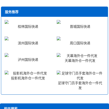
可以寄食品，药品，化妆品等其它渠道无法寄的东西，
港船舷。
的国家，是全球第四大农产品出口国，也是多种矿产出口
非商业包裹极少产生关税。
量全球第一的国家。澳大利亚拥有很多自己特有的动植物
服务推荐
CIF贸易术语(Cost,Insurance and Freight)成本保险加
四大国际快递寄东西到加拿大怎么收费？
和自然景观。澳大利亚是一个移民国家，奉行多元文化，
运费，交货地点：装运港船舷。运输方式：海运内河。风
我们常说的四大国际快递公司是指DHL、UPS、
大约四分之一的居民出生在澳大利亚以外。澳大利亚也是
险转移：装运港船舷。
桂林国际快递
晋城国际快递
FEDEX、TNT四家商业国际快递公司，这类公司普遍时效
一个体育强国，是全球多项体育盛事的常年举办国。澳大
CPT贸易术语(Carriage Paid To)运费付至，交货地
性较好，正常情况下为3-6个工作日左右。
利亚有多个城市曾被评为世界上最适宜居住的地方之一。
点：交承运人。运输方式：各种运输。风险转移：交货
滨州国际快递
周口国际快递
四大国际快递公司计费方式：取实际重量和体积重量中的
澳大利亚是G20和多个国际组织的成员，也是最早倡议成
时。
大者计费，体积重量=长*宽*高/5000（长度单位为厘米）
立亚太经济合作组织的国家。 我们专业国际行李托
邮寄5KG包裹到加拿大四大国际快递公司价格为：1265
CIP贸易术语(Carriage and Insurance Paid to)运费保
公司运为您提供最经济、便捷的福州至澳大利亚 国际包裹
泸州国际快递
天幕海外仓一件代发
元（以DHL快递举例） 四大国际快递公司邮寄到加拿
险费付至，交货地点：交承运人。运输方式：各种运输。
快递服务。 我司提供各种免费的增值服务：免费纸箱 免费
大的优势：时效性高，四大国际快递公司主要业务为商品
风险转移：交货时。
包装材料 免费仓储一个月
快递，在时效性上相当有保证。 四大国际快递公司邮寄
投影机海外仓一件代发
D组(到达)
足球守门员手套海外仓一件代
到加拿大的缺点：由于四大国际快递默认为商品清关，邮
发
卖方的共同义务：1，负责把货物运至约定的地点或目
寄到加拿大的物品容易产生关税。我们寄东西到加拿大怎
的地交货;2，卖方必须承担货物运至目的地前的全部风险
么收费？ 我们是EMS及四大国际快递公司一级代理，
和费用;3，由卖方办理出口手续，再DDP的情况下，还要
可以享受EMS及四大国际快递公司的3-5折价格，找我们邮
相关搜索