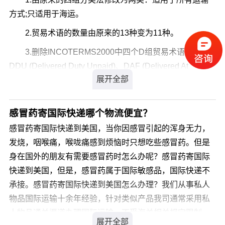
方式;只适用于海运。
2.贸易术语的数量由原来的13种变为11种。
3.删除INCOTERMS2000中四个D组贸易术语，即
DDU (Delivered Duty Unpaid)、DAF (Delivered At
Frontier)、 DES (Delivered Ex Ship)、 DEQ (Delivered
Ex Quay)，只保留了INCOTERMS2000D组中的DDP(
Delivered Duty Paid )
感冒药寄国际快递哪个物流便宜？
4.新增加两种D组贸易术语，即DAT ( Delivered At
感冒药寄国际快递到美国，当你因感冒引起的浑身无力，
Terminal )与DAP(Delivered At Place )。
发烧，咽喉痛，喉咙痛感到烦恼时只想吃些感冒药。但是
身在国外的朋友有需要感冒药时怎么办呢？感冒药寄国际
5.E组、F组、C组的贸易术语不变。
快递到美国，但是，感冒药属于国际敏感品，国际快递不
2010年版《国际贸易术语解释通则》中的两类11个术语
承接。感冒药寄国际快递到美国怎么办理？我们从事私人
--------------------------------------------------------------------------------
物品国际运输十余年经验，针对类似产品我司通常采用私
人物品通关渠道办理国际运输，不受海关相关规定限制，
第一类：适用于任何运输方式