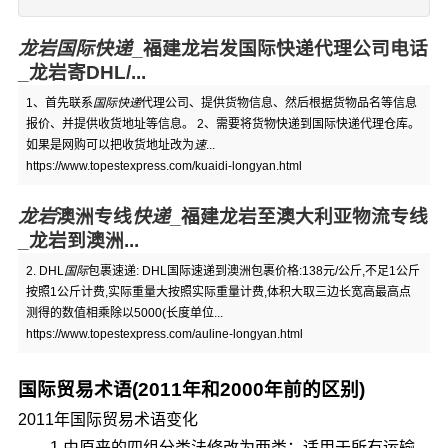
龙岩国际快递
_福建龙岩发国际快递代理公司电话
_龙岩寄DHL/...
1、首先联系
国际快递
代理公司、提供货物信息、然后根据货物品名等信息
报价、并提供收货地址等信息。 2、需要将货物快递到国际快递代理仓库。
如果是网购可以把收货地址改为
速
...
https://www.topestexpress.com/kuaidi-longyan.html
龙岩
澳洲专线
快递
_福建龙岩至澳大利亚物流专线
_龙岩到澳洲...
2. DHL
国际
包裹速递: DHL国际速递到澳洲包裹价格:138元/公斤,不足1公斤
按照1公斤计费,实际重量大按照实际重量计费,体积大取三边长宽高最高点
测得的数值相乘除以5000(长度单位...
https://www.topestexpress.com/auline-longyan.html
国际贸易术语(2011年和2000年前的区别)
2011年国际贸易术语变化
1.由原来的四组分类法修改为两类：适用于所有运输