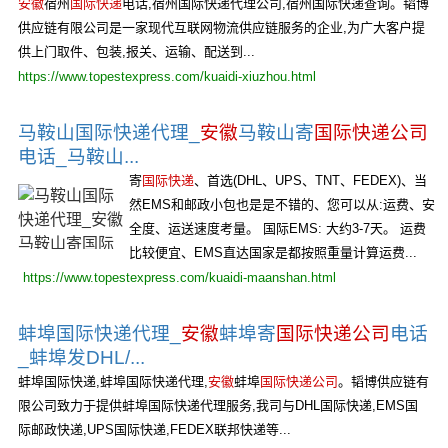
安徽
宿州
国际快递
电话,宿州国际快递代理公司,宿州国际快递查询。韬博
供应链有限公司是一家现代互联网物流供应链服务的企业,为广大客户提
供上门取件、包装,报关、运输、配送到...
https://www.topestexpress.com/kuaidi-xiuzhou.html
马鞍山国际快递代理_
安徽
马鞍山寄
国际快递公司
电话_马鞍山...
寄
国际快递
、首选(DHL、UPS、TNT、FEDEX)、当
然EMS和邮政小包也是是不错的、您可以从:运费、安
全度、运送速度考量。 国际EMS: 大约3-7天。 运费
比较便宜、EMS直达国家是都按照重量计算运费...
https://www.topestexpress.com/kuaidi-maanshan.html
蚌埠国际快递代理_
安徽
蚌埠寄
国际快递公司
电话
_蚌埠发DHL/...
蚌埠国际快递,蚌埠国际快递代理,
安徽
蚌埠
国际快递公司
。韬博供应链有
限公司致力于提供蚌埠国际快递代理服务,我司与DHL国际快递,EMS国
际邮政快递,UPS国际快递,FEDEX联邦快递等...