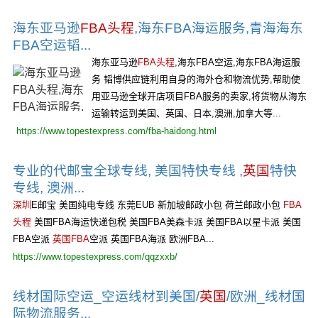
海东亚马逊
FBA头程
,海东FBA海运服务,青海海东
FBA空运韬...
海东亚马逊
FBA头程
,海东FBA空运,海东FBA海运服
务 韬博供应链利用自身的海外仓和物流优势,帮助使
用亚马逊全球开店项目FBA服务的卖家,将货物从海东
运输转运到美国、英国、日本,澳洲,加拿大等...
https://www.topestexpress.com/fba-haidong.html
专业的代邮宝全球专线, 美国特快专线 ,
英国
特快
专线, 澳洲...
深圳
E邮宝 美国纯电专线 东莞EUB 新加坡邮政小包 荷兰邮政小包
FBA
头程
美国FBA海运快递包税 美国FBA美森卡派 美国FBA以星卡派 美国
FBA空派
英国FBA
空派 英国FBA海派 欧洲FBA...
https://www.topestexpress.com/qqzxxb/
线材国际空运_空运线材到美国/
英国
/欧洲_线材国
际物流服务...