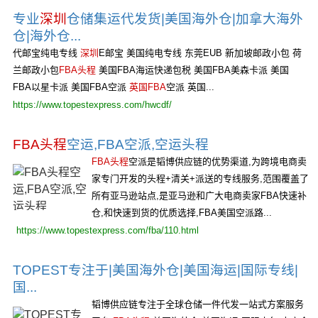
专业
深圳
仓储集运代发货|美国海外仓|加拿大海外
仓|海外仓...
代邮宝纯电专线
深圳
E邮宝 美国纯电专线 东莞EUB 新加坡邮政小包 荷
兰邮政小包
FBA头程
美国FBA海运快递包税 美国FBA美森卡派 美国
FBA以星卡派 美国FBA空派
英国FBA
空派 英国...
https://www.topestexpress.com/hwcdf/
FBA头程
空运,FBA空派,空运头程
FBA头程
空派是韬博供应链的优势渠道,为跨境电商卖
家专门开发的头程+清关+派送的专线服务,范围覆盖了
所有亚马逊站点,是亚马逊和广大电商卖家FBA快速补
仓,和快速到货的优质选择,FBA美国空派路...
https://www.topestexpress.com/fba/110.html
TOPEST专注于|美国海外仓|美国海运|国际专线|
国...
韬博供应链专注于全球仓储一件代发一站式方案服务