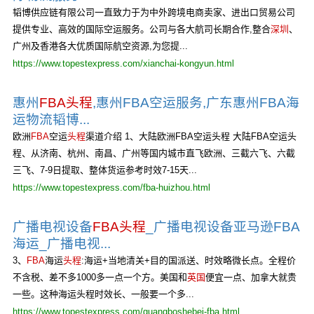
韬博供应链有限公司一直致力于为中外跨境电商卖家、进出口贸易公司
提供专业、高效的国际空运服务。公司与各大航司长期合作,整合
深圳
、
广州及香港各大优质国际航空资源,为您提...
https://www.topestexpress.com/xianchai-kongyun.html
惠州
FBA头程
,惠州FBA空运服务,广东惠州FBA海
运物流韬博...
欧洲
FBA
空运
头程
渠道介绍 1、大陆欧洲FBA空运头程 大陆FBA空运头
程、从济南、杭州、南昌、广州等国内城市直飞欧洲、三截六飞、六截
三飞、7-9日提取、整体货运参考时效7-15天...
https://www.topestexpress.com/fba-huizhou.html
广播电视设备
FBA头程
_广播电视设备亚马逊FBA
海运_广播电视...
3、
FBA
海运
头程
:海运+当地清关+目的国派送、时效略微长点。全程价
不含税、差不多1000多一点一个方。美国和
英国
便宜一点、加拿大就贵
一些。这种海运头程时效长、一般要一个多...
https://www.topestexpress.com/guangboshebei-fba.html