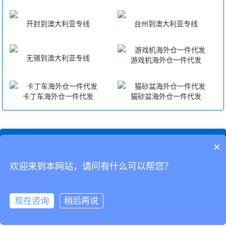
开封到澳大利亚专线
台州到澳大利亚专线
无锡到澳大利亚专线
游戏机海外仓一件代发
卡丁车海外仓一件代发
猫砂盆海外仓一件代发
相关搜索
×
澳洲药品专线
欢迎来到本网站，请问有什么可以帮您？
CopyRight © 深圳市韬博供应链有限公司
现在咨询
稍后再说
海外仓代发
国际物流
联系我们