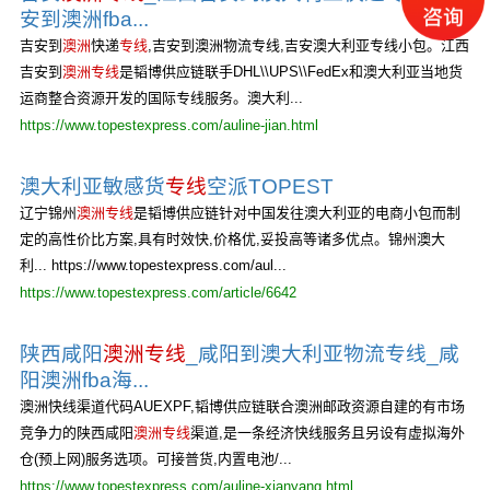
安到澳洲fba...
吉安到
澳洲
快递
专线
,吉安到澳洲物流专线,吉安澳大利亚专线小包。江西
吉安到
澳洲专线
是韬博供应链联手DHL\\UPS\\FedEx和澳大利亚当地货
运商整合资源开发的国际专线服务。澳大利...
https://www.topestexpress.com/auline-jian.html
澳大利亚敏感货
专线
空派TOPEST
辽宁锦州
澳洲专线
是韬博供应链针对中国发往澳大利亚的电商小包而制
定的高性价比方案,具有时效快,价格优,妥投高等诸多优点。锦州澳大
利... https://www.topestexpress.com/aul...
https://www.topestexpress.com/article/6642
陕西咸阳
澳洲专线
_咸阳到澳大利亚物流专线_咸
阳澳洲fba海...
澳洲快线渠道代码AUEXPF,韬博供应链联合澳洲邮政资源自建的有市场
竞争力的陕西咸阳
澳洲专线
渠道,是一条经济快线服务且另设有虚拟海外
仓(预上网)服务选项。可接普货,内置电池/...
https://www.topestexpress.com/auline-xianyang.html