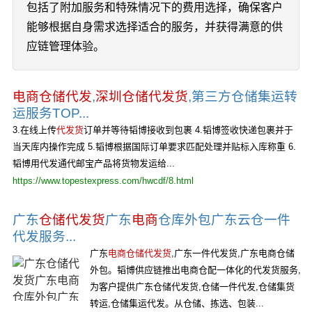
包括了附加服务和特殊情况下的费用选择，确保客户
能够根据自身需求选择适合的服务，并获得满意的供
应链管理体验。
电商仓储代发
,
深圳仓储代发货
,第三方仓储集运转
运服务TOP...
3.在线上传
代发货
订单并等待韬博接收到包裹 4.韬博签收快递包裹并于
当天库内操作完成 5.韬博根据国际订单要求匹配处理并贴标入库称重 6.
韬博用代发通代邮宝产品将货物发运给...
https://www.topestexpress.com/hwcdf/8.html
广东
仓储代发货
广东
电商
仓库外包广东云仓一件
代发服务...
广东
电商仓储代发货
,广东一件代发货,广东电商仓储
外包。韬博供应链推出电商仓配一体化的代发货服务,
为客户提供广东仓储代发货,仓储一件代发,仓储集货
转运,仓储集运代发。从仓储、拣选、包装...