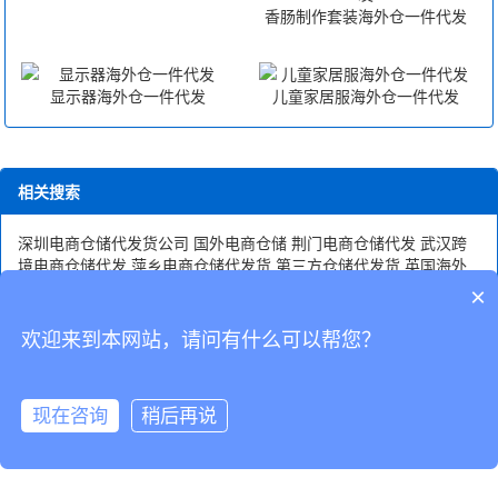
香肠制作套装海外仓一件代发
显示器海外仓一件代发
儿童家居服海外仓一件代发
相关搜索
深圳电商仓储代发货公司
国外电商仓储
荆门电商仓储代发
武汉跨
境电商仓储代发
萍乡电商仓储代发货
第三方仓储代发货
英国海外
仓仓储代发
嘉兴电商仓储代发
电商仓储代发货技巧
吉林电商仓储
×
代发货
电商仓储代发系统价格
长沙跨境电商仓储代发
宁波第三方
仓储代发货
赣州电商仓储代发货款
深圳电商仓储代发货
欢迎来到本网站，请问有什么可以帮您？
CopyRight © 深圳市韬博供应链有限公司
现在咨询
稍后再说
海外仓代发
国际物流
联系我们