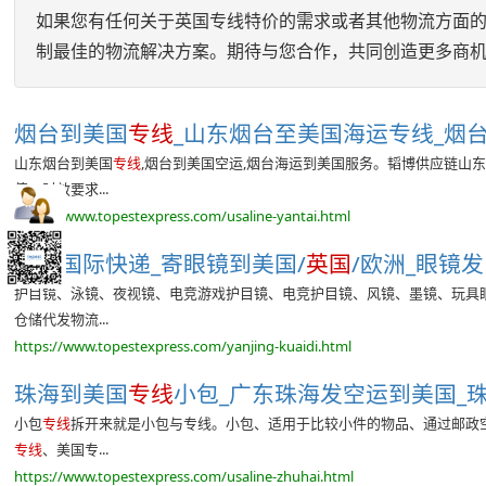
如果您有任何关于英国专线特价的需求或者其他物流方面
制最佳的物流解决方案。期待与您合作，共同创造更多商
烟台到美国
专线
_山东烟台至美国海运专线_烟
山东烟台到美国
专线
,烟台到美国空运,烟台海运到美国服务。韬博供应链山
值、时效要求...
https://www.topestexpress.com/usaline-yantai.html
眼镜国际快递_寄眼镜到美国/
英国
/欧洲_眼镜发DH
护目镜、泳镜、夜视镜、电竞游戏护目镜、电竞护目镜、风镜、墨镜、玩具眼
仓储代发物流...
https://www.topestexpress.com/yanjing-kuaidi.html
珠海到美国
专线
小包_广东珠海发空运到美国_珠
小包
专线
拆开来就是小包与专线。小包、适用于比较小件的物品、通过邮政
专线
、美国专...
https://www.topestexpress.com/usaline-zhuhai.html