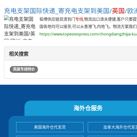
充电支架国际快递_寄充电支架到美国/
英国
/欧
韬博供应链双清到门
专线
,物流出口清关便捷,客户只要
国各地均可以接货,可以从香港飞,内地飞。物流方案我们来
https://www.topestexpress.com/chongdiangzhijia-kua
相关搜索
英国专线特价
海外仓服务
美国海外仓代发货
加拿大海外仓代发