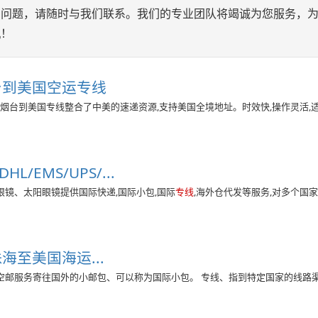
的问题，请随时与我们联系。我们的专业团队将竭诚为您服务，
机！
台到美国空运专线
东烟台到美国专线整合了中美的速递资源,支持美国全境地址。时效快,操作灵活,
L/EMS/UPS/...
镜、太阳眼镜提供国际快递,国际小包,国际
专线
,海外仓代发等服务,对多个国
海至美国海运...
空邮服务寄往国外的小邮包、可以称为国际小包。 专线、指到特定国家的线路