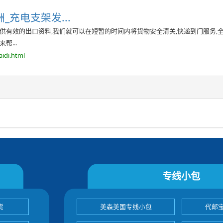
洲_充电支架发...
提供有效的出口资料,我们就可以在短暂的时间内将货物安全清关,快递到门服务,
帮...
idi.html
专线小包
货
美森美国专线小包
代邮