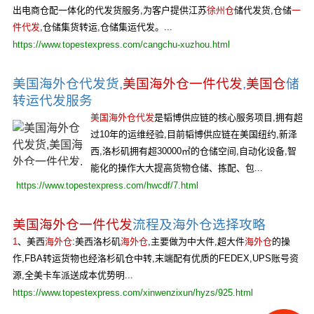
出电商仓配一体化的代发货服务,为客户提供江苏
徐州仓
储代发货,仓储
一
件代发
,仓储集货转运,仓储集运代发。...
https://www.topestexpress.com/cangchu-xuzhou.html
美国海外仓代发货,
美国海外仓一件代发
,
美国仓
储
转运代发服务
美国海外仓代发
是韬博供应链的核心服务项目,拥有超
过10年的运维经验,目前韬博供应链在美国纽约,新泽
西,洛杉矶拥有超30000㎡的仓储空间,自动化设备,智
能化的操作大大提高货物仓储、拣配、包...
https://www.topestexpress.com/hwcdf/7.html
美国海外仓一件代发
流程及海外仓选择攻略
1
、美西
海外仓
:美西洛杉矶
海外仓
,主要做为中大件,超大件
海外仓
的操
作,FBA转运货物也经洛杉矶仓中转,末端配有优质的FEDEX,UPS账号资
源,全美卡车派送成本优势明...
https://www.topestexpress.com/xinwenzixun/hyzs/925.html