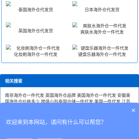
泰国海外仓代发货
日本海外仓代发货
英国海外仓代发货
爽肤水海外仓一件代发
化妆刷海外仓一件代发
键盘乐器海外仓一件代发
相关搜索
南非海外仓一件代发
英国海外仓品牌
美国海外仓一件代发
安徽美
国海外仓价格多少
跨境小包泰国仓储一件代发
美国一件代发
江苏
fba海外仓一件代发
美国仓储一件代发
速卖通海外仓一件代发
跨境
×
一件代发网站
美国海外仓哪家比较好
哪个美国海外仓好用
美国海
外仓的费用包括哪些
货代美国海外仓
独立站一件代发物流
欢迎来到本网站，请问有什么可以帮您？
CopyRight © 深圳市韬博供应链有限公司