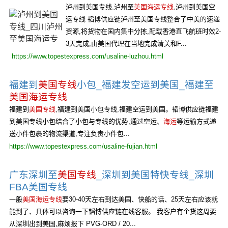
泸州到美国专线,泸州至
美国海运专线
,泸州到美国空
运专线 韬博供应链泸州至美国专线整合了中美的速递
资源,将货物在国内集中分拣,配载香港直飞航班时效2-
3天完成,由美国代理在当地完成清关和F...
https://www.topestexpress.com/usaline-luzhou.html
福建到
美国专线
小包_福建发空运到美国_福建至
美国海运专线
福建到
美国专线
,福建到美国小包专线,福建空运到美国。韬博供应链福建
到美国专线小包结合了小包与专线的优势,通过空运、
海运
等运输方式递
送小件包裹的物流渠道,专注负责小件包...
https://www.topestexpress.com/usaline-fujian.html
广东深圳至
美国专线
_深圳到美国特快专线_深圳
FBA美国专线
一般
美国海运专线
要30-40天左右到达美国、快船的话、25天左右应该就
能到了、具体可以咨询一下韬博供应链在线客服。 我客户有个货这周要
从深圳出到美国,麻烦报下 PVG-ORD / 20...