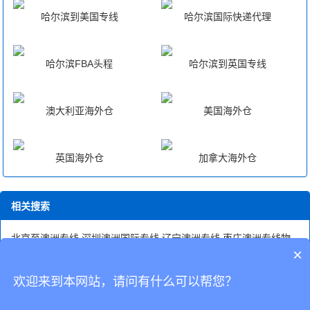
哈尔滨到美国专线
哈尔滨国际快递代理
哈尔滨FBA头程
哈尔滨到英国专线
澳大利亚海外仓
美国海外仓
英国海外仓
加拿大海外仓
相关搜索
北京至澳洲专线
深圳澳洲国际专线
辽宁澳洲专线
枣庄澳洲专线物
×
流
澳洲粉末专线
哈尔滨国际快递空运
澳洲专线快递查询
澳洲专线
在澳洲海外仓
澳洲专线网
欢迎来到本网站，请问有什么可以帮您？
CopyRight © 深圳市韬博供应链有限公司