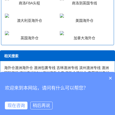
商洛FBA头程
商洛到英国专线
澳大利亚海外仓
美国海外仓
英国海外仓
加拿大海外仓
相关搜索
海外仓澳洲海外仓
澳洲包裹专线
吉林澳洲专线
滨州澳洲专线
澳洲
国际海运
澳洲专线DDU
澳洲海外仓库
海外仓澳洲仓
东营澳洲专线
×
天津至澳洲fba中转
欢迎来到本网站，请问有什么可以帮您？
CopyRight © 深圳市韬博供应链有限公司
现在咨询
稍后再说
海外仓代发
国际物流
联系我们