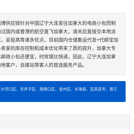
韬博供应链针对中国辽宁大连发往加拿大的电商小包而制
通过国内或香港的航空直飞加拿大，清关后直接交本地派
优，妥投高等诸多优点，目前国内仓储集运代发+代邮宝加
多卖家的库存控制和成本优化带来了质的提升，加拿大专
比邮政小包还便宜，时效堪比快递，因此，辽宁大连加拿
内地客户，自建站等客人的首选服务产品。
、沙河口区、甘井子区、旅顺口区、金州区、长海县、瓦房店市、普兰