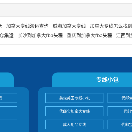
仓
加拿大专线海运查询
威海加拿大专线
加拿大专线怎么找
仓集运
长沙到加拿大fba头程
重庆到加拿大fba头程
江西到
专线小包
货
美森美国专线小包
代邮
代邮宝加拿大专线
代邮
成人用品专线
代邮