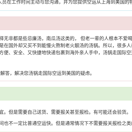
业人员在工作时间主动与您沟通，并为您提供空运从上海到美国的
择无非都是些忌廉汤，南瓜汤这类的， 但老一辈的人根本不爱
是在国外却又买不到能慢火熬制老火靓汤的汤锅。所以，很多人
方便、安全、又快捷地快递包裹到海外亲人手中，汤锅走国际空
您解答，解决您汤锅走国际空运到美国的疑虑。
宜。但是需要自己送货、需要报关甚至报检。有可能还会验货。
间也不一定比普通空运快。但是通常情况下不需要报关报检之类