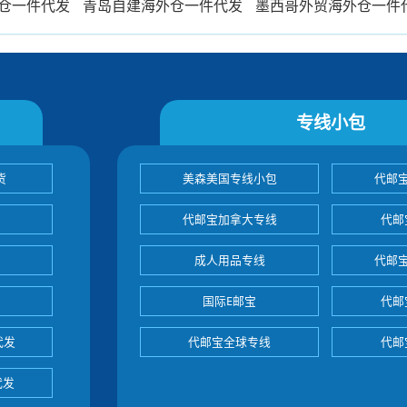
外仓一件代发
青岛自建海外仓一件代发
墨西哥外贸海外仓一件
专线小包
货
美森美国专线小包
代邮
代邮宝加拿大专线
代邮
成人用品专线
代邮
国际E邮宝
代邮
代发
代邮宝全球专线
代邮
代发