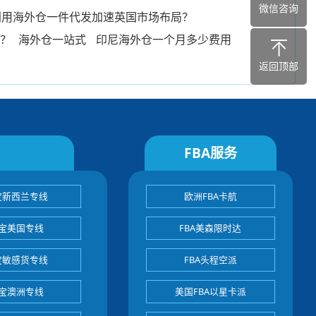
微信咨询
利用海外仓一件代发加速英国市场布局？
局？
海外仓一站式
印尼海外仓一个月多少费用
返回顶部
FBA服务
宝新西兰专线
欧洲FBA卡航
宝美国专线
FBA美森限时达
宝敏感货专线
FBA头程空派
宝澳洲专线
美国FBA以星卡派