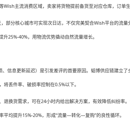
Wish主流消费区域，卖家将货物提前备货至对应仓库，订单生
7天，部分核心城市可实现次日达，不仅完美契合Wish平台的流
升25%-40%，用物流优势撬动自然流量增长。
破损、信息更新延迟）是引发差评的首要原因。韬博供应链建立了
将丢件率、破损率控制在0.5%以下。
、退换货需求，可在24小时内给出解决方案，有效降低纠纷率。
均提升15%-20%，形成“流量—转化—复购”的良性循环。