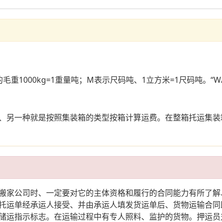
的毛重1000kg=1重量吨；M表示尺码吨、1立方米=1尺码吨。
、另一种就是按照集装箱的类型按箱计算运费。在整箱托运集装
搬家公司时、一定要对它的主体资格和履行的合同能力有所了解
托运单经承运人接受、并由承运人填发货运单后、货物运输合同
储运指示标志。在运输过程中有专人照料、监护的货物。押运员