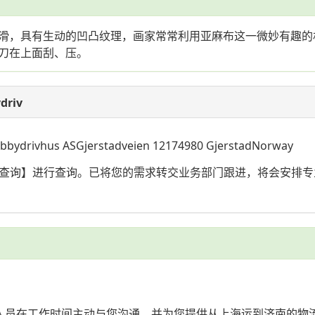
滑，具有生动的凹凸纹理，画家常常利用亚麻布这一微妙有趣的
刀在上面刮、压。
riv
s ASGjerstadveien 12174980 GjerstadNorway
与时效查询】进行查询。已将您的需求转交业务部门跟进，将会安
业人员在工作时间主动与您沟通，并为您提供从上海运到济南的物