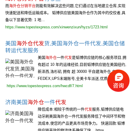
而
海外仓分销平台
则能有效解决这些问题,它们通过在当地建立仓库,实现
快速配送和降低运输成本。 韬博供应链美国海外仓作为其中的佼佼者,具
备以下显著优势: 1 地...
https://www.topestexpress.com/xinwenzixun/hyzs/1723.html
美国
海外仓代发
货,美国海外仓一件代发,美国仓储
转运代发服务
美国
海外仓
一件
代发
是韬博供应链的核心服务项目,拥
有超过 10 年的运维经验,目前韬博供应链在美国纽约,
新泽西,洛杉矶 拥有 超 30000 平自建海外仓,自有
FEDEX,UPS末端账号,全美卡车派送,优质...
https://www.topestexpress.com/hwcdf/7.html
济南美国
海外仓
一件
代发
降低成本:相较于传统的一件
代发
服务,韬博供应链电
动牙刷美国海外仓一件代发服务降低了中间环节和物
流成本,使您的产品更具市场竞争力。 快速回款:韬博
供应链高效的物流体系确保了快... https...