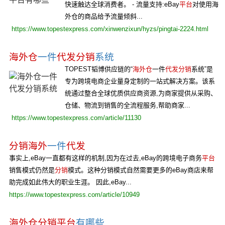
快速触达全球消费者。 - 流量支持:eBay
平台
对使用海
外仓的商品给予流量倾斜...
https://www.topestexpress.com/xinwenzixun/hyzs/pingtai-2224.html
海外仓
一件
代发分销
系统
TOPEST韬博供应链的“
海外仓
一件
代发分销
系统”是
专为跨境电商企业量身定制的一站式解决方案。该系
统通过整合全球优质供应商资源,为商家提供从采购、
仓储、物流到销售的全流程服务,帮助商家...
https://www.topestexpress.com/article/11130
分销海外
一件
代发
事实上,eBay一直都有这样的机制,因为在过去,eBay的跨境电子商务
平台
销售模式仍然是
分销
模式。这种分销模式自然需要更多的eBay商店来帮
助完成如此伟大的职业生涯。 因此,eBay...
https://www.topestexpress.com/article/10949
海外仓分销平台
有哪些