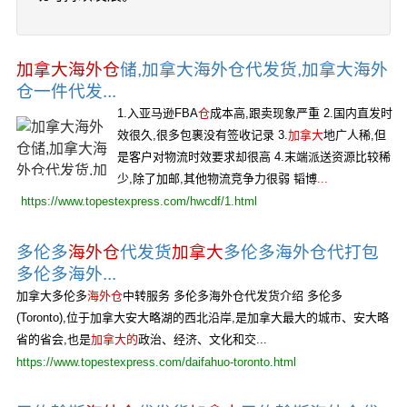
加拿大海外仓
储,加拿大海外仓代发货,加拿大海外
仓一件代发...
1.入亚马逊FBA
仓
成本高,跟卖现象严重 2.国内直发时
效很久,很多包裹没有签收记录 3.
加拿大
地广人稀,但
是客户对物流时效要求却很高 4.末端派送资源比较稀
少,除了加邮,其他物流竞争力很弱 韬博
...
https://www.topestexpress.com/hwcdf/1.html
多伦多
海外仓
代发货
加拿大
多伦多海外仓代打包
多伦多海外...
加拿大多伦多
海外仓
中转服务 多伦多海外仓代发货介绍 多伦多
(Toronto),位于加拿大安大略湖的西北沿岸,是加拿大最大的城市、安大略
省的省会,也是
加拿大的
政治、经济、文化和交...
https://www.topestexpress.com/daifahuo-toronto.html