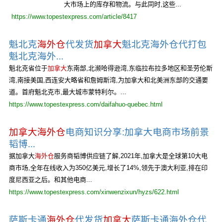
大市场上的库存和物流。与此同时,这些...
https://www.topestexpress.com/article/8417
魁北克
海外仓
代发货
加拿大
魁北克海外仓代打包
魁北克海外...
魁北克省位于
加拿大
东南部,北濒哈得逊湾,东临拉布拉多地区和圣劳伦斯
湾,南接美国,西连安大略省和詹姆斯湾,为加拿大和北美洲东部的交通要
道。首府魁北克市,最大城市蒙特利尔。...
https://www.topestexpress.com/daifahuo-quebec.html
加拿大海外仓
电商知识分享:加拿大电商市场前景
韬博...
据加拿大
海外仓
服务商韬博供应链了解,2021年,加拿大是全球第10大电
商市场,全年在线收入为350亿美元,增长了14%,领先于澳大利亚,排在印
度尼西亚之后。和其他电商...
https://www.topestexpress.com/xinwenzixun/hyzs/622.html
萨斯卡通
海外仓
代发货
加拿大
萨斯卡通海外仓代