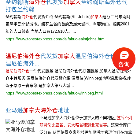
圣约翰斯
海外仓
代发货
加拿大
圣约翰斯海外仓代
打包圣约翰...
圣约翰斯
海外仓
代发货介绍 圣约翰斯(St. John's)
加拿大
纽芬兰岛东南阿
瓦隆半岛北部城市。纽芬兰省的首府及最大城市、重要港口。根据2001
年的人口普查,当地人口有172,918人。...
https://www.topestexpress.com/daifahuo-saintjohns.html
温尼伯海外仓
代发货
加拿大
温尼伯海外仓代打包
温尼伯海外...
温尼伯海外仓
一件代发服务 温尼伯海外仓代打包服务 加拿大温尼伯海外
仓中转服务 温尼伯海外仓代发货介绍 温尼伯(Winnipeg)也称温尼伯格,座
落于草原三省东缘,是加拿大第八大城...
https://www.topestexpress.com/daifahuo-winnipeg.html
亚马逊
加拿大海外仓
地址
亚马逊加拿大海外仓位于加拿大的不同地区,
包括不列
颠哥伦比亚省、安大略省和魁北克省等
。这些仓库广
泛分布,从而使得商家能够更加灵活地管理他们在加拿