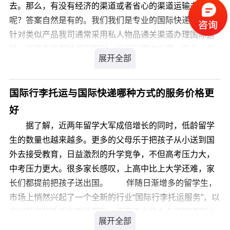
到其他国家的价格，请您直接点击：出国行李托运价格查
去。那么，有没有经济的渠道或者省心的渠道运输书籍
询。 本文原创于我们dragonsea http:///，转载请注明出处
呢？答案自然是有的。我们我们是专业的国际快递公司，
针对类似产品我司通常采用私人物品通关渠道办理国际运
输，不受海关相关规定限制。如何从国内方便、安全、又
快捷地快递书籍到海外亲人朋友手中？国际快递寄书到加
拿大比较好的国际快递公司有哪些呢?
国际行李托运与国际快递哪种方式的服务价格更
您可以登录我们官方网站 详细咨询，我司会有专业客服为
好
您解答，解决您国际快递寄书到加拿大的疑虑。
据了解，近两年留学大军成倍增长的同时，低龄留学
生的数量也越来越多。更多的父母乐于把孩子从小送到国
外去接受教育，日益激烈的升学竞争，不但高考压力大，
中考压力更大。很多家长感叹，上高中比上大学还难，家
长们都提前把孩子送出国。 伴随日渐增多的留学生，
市场上悄然兴起了一个全新的行业“国际行李托运服务”，以
应对航空超重后的恐怖罚款，满足于市场大众渴望得到比
普通物流更优质，但价格低廉的国际托运门到门服务。在