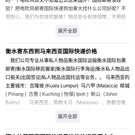
的一个电吹风却又不知道怎么送来国外？国际邮寄没经
殊渠道可正常邮寄，国际品牌物品可正常邮寄，私人物品
验？把电吹风邮寄国际快递到加拿大找什么公司好呢？不
不受影响。 其次是价格： 按照从北京托运包裹到
用担心，我们为您排忧解难！物品安全有效保障，不用担
美国为例，同为25KG物品从北京邮寄到美国 四大国
心手续繁琐，全国物品代收，专业一对一跟进服务，门到
际快递官方价格：132.00元/KG 时效为3-5天 我们官
门运输，贴心又省心！ 如果您对于把电吹风邮寄国际快递
方公布价格： 61.68元/KG 时效为7-9天 从时效上来
到加拿大的价格有所疑问，您可以请登录我们官方网站 详
讲国际行李托运服务要稍逊一筹，但从价格上来讲只相当
细咨询，我司会有专业客服为您解答，解决您把电吹风邮
衡水寄东西到马来西亚国际快递价格
于国际快递价格的46折，终合性价比国际行李托运高于国
寄国际快递到加拿大的疑虑。
我们公司专业从事私人物品衡水国际运输衡水国际包裹
际快递。 经过以上对比我们不难发现，国际行李托运
邮寄|衡水国际移民搬家|衡水国际行李海运|衡水私人物品出
服务比较适合于大众味口，而国际快递服务适合于追求时
口报关|出国签证|私人物品出国托运等业务，。 马来西亚的
效的人，出国留学并不是一次性的投资，伴随小孩多次往
主要城市：吉隆坡 (Kuala Lumpur) 马六甲 (Malacca) 槟城
返，肯定会有更多的行李托运需求，不想尝试航空罚款的
( Pinang ) 古晋 ( Kuching ) 怡保( Ipoh ) 新山（Johor
朋友们，不妨试试这种国际行李托运的服务吧。 我们
Bahru） 马来西亚，简称大马（Malaysia），首都吉隆
在中国服务覆盖全国300多个城市和地区，依靠我司强大的
坡，是位于东南亚的一个国家。马来西亚由十三个州组
代理网络及渠道，以最便捷、最安全的方式，可以直接将
成，共分为两大部分：一个是位于马来半岛的西马来西
网络渗透到全国三四级以下城市，弥补传统物流商的局限
亚，北接泰国，南部隔着柔佛海峡，以新柔长堤和第二通
性，为您量身定制国际行李托运方案，提高运输效率降低