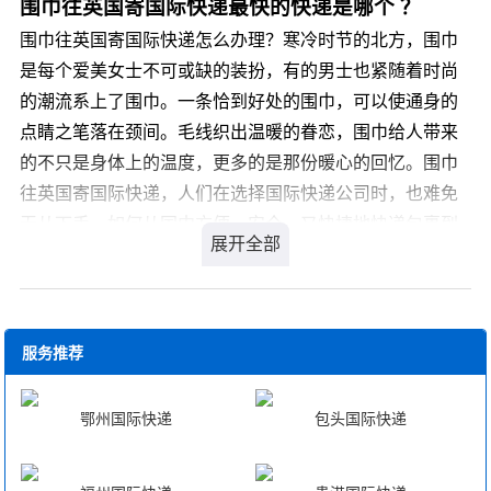
道连接新加坡；另一个是东马来西亚，位于加里曼丹岛的
围巾往英国寄国际快递最快的快递是哪个 ？
运输成本。以整合所有具备优势资源，建立直接覆盖全国
北部，南部接印度尼西亚，而文莱国则位于沙巴州和砂拉
围巾往英国寄国际快递怎么办理？寒冷时节的北方，围巾
的代理网络。并且利用国外直属机构及代理，提供国际私
越州之间。马来西亚也是东南亚国家联盟的创始国之一。
是每个爱美女士不可或缺的装扮，有的男士也紧随着时尚
人物品运输及国际搬家门到门服务。
我们专业国际行李托运为您提供经济、便捷的衡水到马来
的潮流系上了围巾。一条恰到好处的围巾，可以使通身的
西亚国际行李托运服务。
点睛之笔落在颈间。毛线织出温暖的眷恋，围巾给人带来
的不只是身体上的温度，更多的是那份暖心的回忆。围巾
往英国寄国际快递，人们在选择国际快递公司时，也难免
无从下手，如何从国内方便、安全、又快捷地快递包裹到
海外亲人手中，围巾往英国寄国际快递比较好的国际快递
公司有哪些呢?
您可以登录我们官方网站 详细咨询，我司会有专业客服为
服务推荐
您解答，解决您围巾往英国寄国际快递的疑虑。
鄂州国际快递
包头国际快递