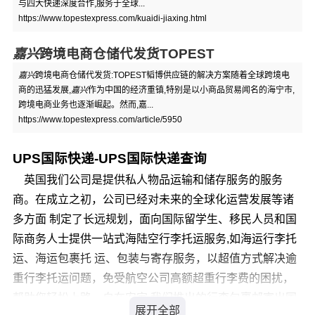
与四大快递深度合作,服务于全球...
https://www.topestexpress.com/kuaidi-jiaxing.html
嘉兴
跨境电商仓储代发货TOPEST
嘉兴
跨境电商仓储代发货:TOPEST韬博供应链的解决方案随着全球跨境电
商的迅猛发展,
嘉兴
作为中国的经济重镇,特别是以小商品贸易闻名的海宁市,
跨境电商业务也逐渐崛起。然而,嘉...
https://www.topestexpress.com/article/5950
UPS国际快递-UPS国际快递查询
英国我们公司是提供私人物品运输和储存服务的服务
商。在成立之初，公司已经对未来的全球化运营发展等诸
多方面 制定了长远规划，面向国际留学生、移民人员和国
际商务人士提供一站式海陆空行李托运服务,如海运行李托
运、海运包裹托 运、包装与寄存服务，以超值方式解决逾
重行李托运问题，免受航空公司高额超重行李费的困扰，
帮助您轻松上路，自在安家 我们推出的行李包裹邮寄出国