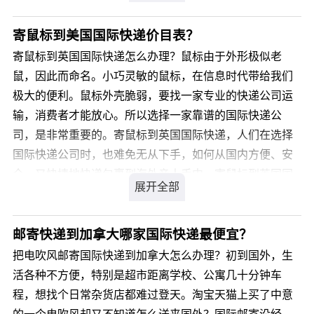
这之前也有过如“四大国际快递”等也提供这种方便、快捷的
门到门托运服务，这两者之间到底有什么分别呢？ 国际行
寄鼠标到美国国际快递价目表？
李托运与国际快递哪种方式的服务价格更好呢？对此，小
寄鼠标到英国国际快递怎么办理？鼠标由于外形极似老
编采访到我们行李托运公司的相关负责人，并结合四大国
鼠，因此而命名。小巧灵敏的鼠标，在信息时代带给我们
际快递所能提供的服务作出以下对比供大家参考。 首
极大的便利。鼠标外壳脆弱，要找一家专业的快递公司运
先是服务： 四大国际快递：可提供纸箱（15-25元/
输，消费者才能放心。所以选择一家靠谱的国际快递公
个），中国一、二线城市上门取件，不提供体积压缩服
司，是非常重要的。寄鼠标到英国国际快递，人们在选择
务，按照打包物品实测体积计收费用，国外派送到门。
国际快递公司时，也难免无从下手，如何从国内方便、安
限制托运的物品有：国际品牌物品、五类敏感品（液
全、又快捷地快递包裹到海外亲人手中，寄鼠标到英国国
体、粉末、药品、食品、光碟）及禁运物品。 国际行
际快递多久能到？寄鼠标到英国国际快递比较好的国际快
李托运：免费提供纸箱，中国全境范围提供上门收、送箱
递公司有哪些呢?
服务，提供全套私人物品包装材料如：纸箱、真空袋、真
邮寄快递到加拿大哪家国际快递最便宜？
空泵、封箱胶带、记号笔、防水袋、干燥剂等，免费提供
您可以登录我们官方网站 详细咨询，我司会有专业客服为
把电吹风邮寄国际快递到加拿大怎么办理？初到国外，生
体积压缩服务，最大化节省客户运费，国外派送到门。
您解答，解决您寄鼠标到英国国际快递的疑虑。
活各种不方便，特别是超市距离学校、公寓几十分钟车
国际行李托运免费材料清单 限制托运的物品有：
程，想找个日常杂货店都难过登天。淘宝天猫上买了中意
液体、粉末、禁运物品。 药品、食品、光碟类通过特