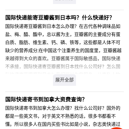
一站式门到门创新服务，为留学生移民人士提供最经济、
最便利的行李邮寄出国服务，服务类型包括海运邮寄和空
运邮寄两种。 推荐您使用空运邮寄服务，如果您于出国
国际快递能寄豆瓣酱到日本吗？什么快递好？
前2-3周时间安排托运；当您到国外的国家时便可及时收到
国际快递寄豆瓣酱到日本怎么办理？在古代各种调味品如
您邮寄的行李包裹 您可选用海运行李邮寄服务，送达时
盐、梅、醯、醢中，总以酱为主，豆瓣酱的主要成分有蛋
间通常需要6-8周。 中国海运行李到全球托运价格比邮政
白质、脂肪、维生素、钙、磷、铁等，这些都是人体不可
国际包裹邮寄或中国国际快递资费要低得多。留学生可以
缺少的营养成分;在中国这个注重养生的国度里，豆瓣酱越
提前将超重行李物品海运出国，以超值方式解决逾重行李
来越得到大众的喜欢。豆瓣酱属于国际敏感品，国际快递
托运问题，免受航空公司 高额超重行李费的困扰，帮助您
不承接，国际快递寄豆瓣酱到日本找什么公司好？怎么国
轻松上路，自在安家！ 我司在全国各地都有我们的战
际快递寄豆瓣酱到日本？我们可以为您服务，从事私人物
略合作伙伴代理公司，无论您的行李在全国各地的任何地
品国际运输十余年经验，针对类似产品我司通常采用私人
方,我司利用强大的运输网络,可以在您足不出户,便可享受到
物品通关渠道办理国际运输，不受海关相关规定限制，目
海运的价格,快递的便利的贴心服务。 如果您有行李
的国通关率高达99.9%，关税为零。那么，国际快递寄豆
国际快递寄书到加拿大资费查询？
空运包裹到全世界各地,请您直接点击:国际包裹邮寄。
瓣酱到日本价格是多少呢?
国际快递寄书到加拿大怎么办理？找什么公司好？国外的
我司全国各地免费收箱送箱范围,请您直接点击:全国
都是一些英文书，对于英文不熟悉的话，很多书都看不
各地收箱送箱服务范围。 如果您需要查询行李托运
您可以登录我们官方网站 详细了解。
懂。所以很多人在国内买些书比如是小说，杂志类快递过