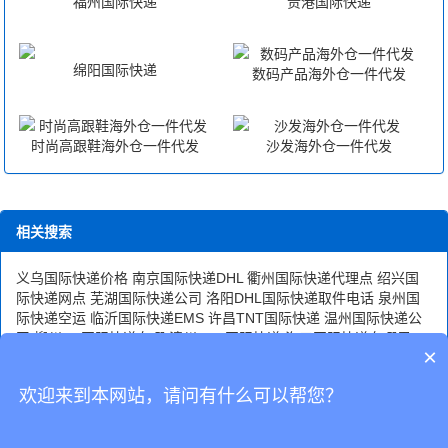
福州国际快递
贵港国际快递
绵阳国际快递
数码产品海外仓一件代发
时尚高跟鞋海外仓一件代发
沙发海外仓一件代发
相关搜索
义乌国际快递价格
南京国际快递DHL
衢州国际快递代理点
绍兴国
际快递网点
芜湖国际快递公司
洛阳DHL国际快递取件电话
泉州国
际快递空运
临沂国际快递EMS
许昌TNT国际快递
温州国际快递公
司
柳州dhl国际快递在哪
漳州DHL国际快递
海口国际快递在哪里?
×
日本国际快递
海口国际快递公司
欢迎来到本网站，请问有什么可以帮您？
CopyRight © 深圳市韬博供应链有限公司