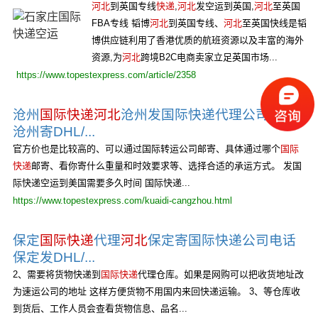
河北
到英国专线
快递
,
河北
发空运到英国,
河北
至英国
FBA专线 韬博
河北
到英国专线、
河北
至英国快线是韬
博供应链利用了香港优质的航班资源以及丰富的海外
资源,为
河北
跨境B2C电商卖家立足英国市场...
https://www.topestexpress.com/article/2358
沧州
国际快递
河北
沧州发国际快递代理公司电话
沧州寄DHL/...
官方价也是比较高的、可以通过国际转运公司邮寄、具体通过哪个
国际
快递
邮寄、看你寄什么重量和时效要求等、选择合适的承运方式。 发国
际快递空运到美国需要多久时间 国际快递...
https://www.topestexpress.com/kuaidi-cangzhou.html
保定
国际快递
代理
河北
保定寄国际快递公司电话
保定发DHL/...
2、需要将货物快递到
国际快递
代理仓库。如果是网购可以把收货地址改
为速运公司的地址 这样方便货物不用国内来回快递运输。 3、等仓库收
到货后、工作人员会查看货物信息、品名...