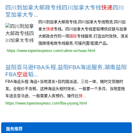
四川到加拿大邮政专线四川加拿大专线
快递
四川
至加拿大专...
四川到加拿大邮政专线,四川加拿大专线物流,四川加
拿大
快递
专线。四川加拿大专线是韬博供应链与加拿
大邮政合作的一项
国际
专线服务,打造出时效快、清关
强跨境电商专线服务,可接内置/配套产品。
https://www.topestexpress.com/caline-sichuan.html
益阳亚马逊FBA头程,益阳FBA海运服务,湖南益阳
FBA
空运
韬...
FBA海运头程:海运+当地清关+目的国派送、三位一体、随时交货随时
发。全程价不含税、这种海运头程时效长、一般要一个多月、当地是拖
车送去亚马逊、一般需要入库预约、操作比
快
...
https://www.topestexpress.com/fba-yiyang.html
服务推荐