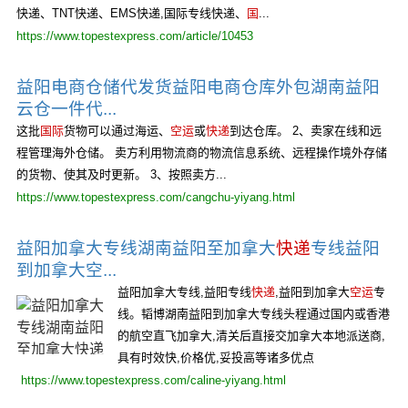
快递、TNT快递、EMS快递,国际专线快递、
国
...
https://www.topestexpress.com/article/10453
益阳电商仓储代发货益阳电商仓库外包湖南益阳
云仓一件代...
这批
国际
货物可以通过海运、
空运
或
快递
到达仓库。 2、卖家在线和远
程管理海外仓储。 卖方利用物流商的物流信息系统、远程操作境外存储
的货物、使其及时更新。 3、按照卖方...
https://www.topestexpress.com/cangchu-yiyang.html
益阳加拿大专线湖南益阳至加拿大
快递
专线益阳
到加拿大空...
益阳加拿大专线,益阳专线
快递
,益阳到加拿大
空运
专
线。韬博湖南益阳到加拿大专线头程通过国内或香港
的航空直飞加拿大,清关后直接交加拿大本地派送商,
具有时效快,价格优,妥投高等诸多优点
https://www.topestexpress.com/caline-yiyang.html