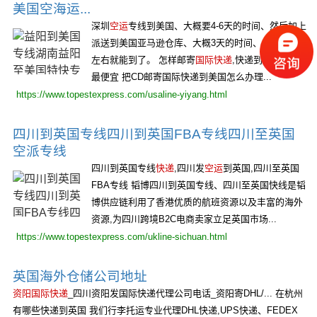
美国空海运...
深圳
空运
专线到美国、大概要4-6天的时间、然后加上
派送到美国亚马逊仓库、大概3天的时间、一般7-9天
左右就能到了。 怎样邮寄
国际快递
,快递到美国哪家
最便宜 把CD邮寄国际快递到美国怎么办理...
https://www.topestexpress.com/usaline-yiyang.html
四川到英国专线四川到英国FBA专线四川至英国
空派专线
四川到英国专线
快递
,四川发
空运
到英国,四川至英国
FBA专线 韬博四川到英国专线、四川至英国快线是韬
博供应链利用了香港优质的航班资源以及丰富的海外
资源,为四川跨境B2C电商卖家立足英国市场...
https://www.topestexpress.com/ukline-sichuan.html
英国海外仓储公司地址
资阳国际快递
_四川资阳发国际快递代理公司电话_资阳寄DHL/... 在杭州
有哪些快递到英国 我们行李托运专业代理DHL快递,UPS快递、FEDEX