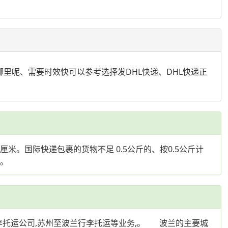
发哪里呢、需要时效快可以参考选择发DHL快递、DHL快递正
是厘米。国际快递包裹的货物不足 0.5公斤的、按0.5公斤计
费。
行李托运公司,苏州至波兰行李托运等业务,。 波兰的主要城