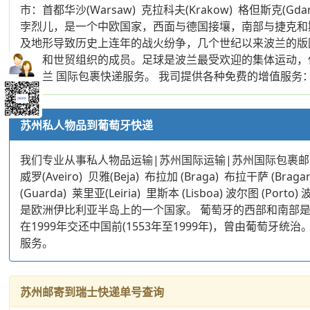
市：首都华沙(Warsaw) 克拉科夫(Krakow) 格但斯克(Gda
孛烈儿，是一个中欧国家，西面与德国接壤，南部与捷克和
及地形导致历史上连年的战火纷争，几个世纪以来波兰的版
组织和世贸组织的成员。足球是波兰最受欢迎的集体运动
至波兰 国际包裹快递服务。 我司提供各种免费的增值服务
苏州私人物品到葡萄牙快递
我们专业从事私人物品运输|苏州国际运输|苏州国际包裹邮
威罗(Aveiro) 贝雅(Beja) 布拉加 (Braga) 布拉干萨 (Braga
(Guarda) 莱里亚(Leiria) 里斯本 (Lisboa) 波尔图 (Por
是欧洲伊比利亚半岛上的一个国家。 葡萄牙的西部和南部
在1999年交还中国前(1553年至1999年)，曾由葡
服务。
苏州邮寄到瑞士快递单号查询