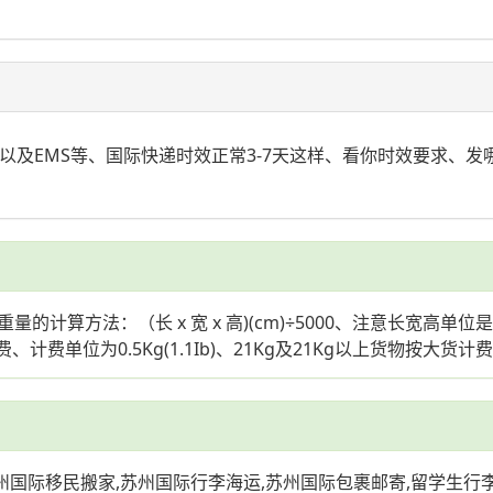
TNT以及EMS等、国际快递时效正常3-7天这样、看你时效要求、
算方法：（长 x 宽 x 高)(cm)÷5000、注意长宽高单位
、计费单位为0.5Kg(1.1Ib)、21Kg及21Kg以上货物按大货计
苏州国际移民搬家,苏州国际行李海运,苏州国际包裹邮寄,留学生