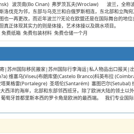
nsk) 波茨南(Bo Cinan) 弗罗茨瓦夫(Wroclaw) 波兰，全称
斯洛伐克为邻，东部与乌克兰和白俄罗斯相连，东北部和立陶宛
图也一再更改，而近年波兰??无论在欧盟还是在国际舞台的地
，但真正体现其实力的则是体操，艺术体操以及跳水项目。 
：免费纸箱 免费包装材料 免费仓储一个月
寄|苏州国际移民搬家|苏州国际行李海运|私人物品出口报关|
n?a) 维塞乌(Viseu)布朗库堡(Castelo Branco)科英布拉 (Coimbr
to) 波塔莱格雷(Portalegre) 圣塔伦(Santarém) 塞图巴尔(Setu
是大西洋的海岸，北部和东部邻西班牙。除了欧洲大陆的领土以
萄牙统治。葡萄牙首都里斯本西的罗卡角是欧洲的最西端。 我们专