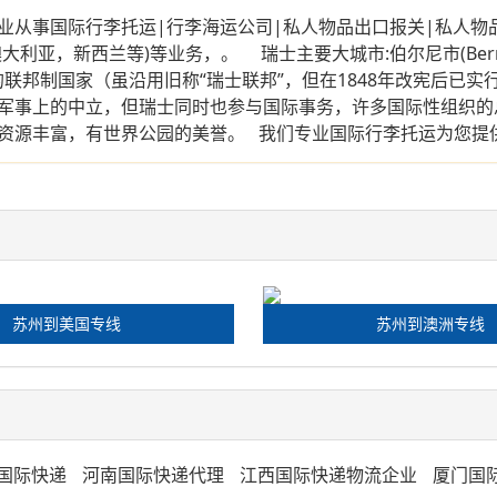
行李托运|行李海运公司|私人物品出口报关|私人物品出国
，新西兰等)等业务，。 瑞士主要大城市:伯尔尼市(Berne) 日内
欧）的联邦制国家（虽沿用旧称“瑞士联邦”，但在1848年改宪后
军事上的中立，但瑞士同时也参与国际事务，许多国际性组织的
资源丰富，有世界公园的美誉。 我们专业国际行李托运为您提
苏州到美国专线
苏州到澳洲专线
T国际快递
河南国际快递代理
江西国际快递物流企业
厦门国