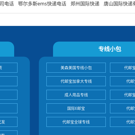
司电话
鄂尔多斯ems快递电话
郑州国际快递
唐山国际快递
专线小包
货
美森美国专线小包
代邮
代邮宝加拿大专线
代邮
成人用品专线
代邮
国际E邮宝
代邮
代发
代邮宝全球专线
代邮