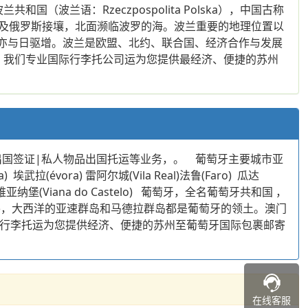
波兰共和国（波兰语：Rzeczpospolita Polska），中国古称
及俄罗斯接壤，北面濒临波罗的海。波兰重要的地理位置以
位亦与日驱增。波兰是欧盟、北约、联合国、经济合作与发展
我们专业国际行李托公司运为您提供最经济、便捷的苏州
出国签证|私人物品出国托运等业务，。 葡萄牙主要城市亚
a) 埃武拉(évora) 雷阿尔城(Vila Real)法鲁(Faro) 瓜达
bal) 维亚纳堡(Viana do Castelo) 葡萄牙，全名葡萄牙共和国 ，
外，大西洋的亚速群岛和马德拉群岛都是葡萄牙的领土。澳门
业国际行李托运为您提供经济、便捷的苏州至葡萄牙国际包裹邮寄
在线客服