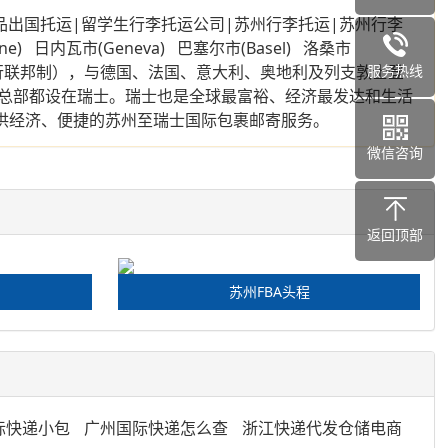
托运|留学生行李托运公司|苏州行李托运|苏州行李
瓦市(Geneva) 巴塞尔市(Basel) 洛桑市
已实行联邦制），与德国、法国、意大利、奥地利及列支敦士登
服务热线
总部都设在瑞士。瑞士也是全球最富裕、经济最发达和生活
供经济、便捷的苏州至瑞士国际包裹邮寄服务。
微信咨询
返回顶部
苏州FBA头程
际快递小包
广州国际快递怎么查
浙江快递代发仓储电商