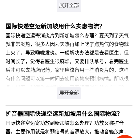
人等信息。必要时，还可对违约条款、赔偿方式和诉讼管
辖地等细节与快递公司另行约定，并立下书面合同。
4.快递公司业务员流动性较强，客户不要直接与业务员联
国际快递空运新加坡用什么实惠物流？
系，而是通过公司派工较有保障。 5.提醒收件人签收
国际快递空运寄消炎片到新加坡怎么办理？夏天到了天气
物品时当场开封查验物品，若发现丢失、损坏等情况，及
就非常炎热，很多人因为天热再加上吃了点热气的食物就
时收集证据证明物品开启前就已丢失或损坏以方便日后索
上火了，导致喉咙发炎。一般解决办法都是去看医生，但
赔。
时间长了，觉得看医生很麻烦，又要排队拿号，看完医生
后才可以去药店配药，家里应该备用一些消炎片的，这样
有什么问题可以第一时间去使用药物来预制病情。所以很
多人想寄一些消炎片到国外，又不知道通过什么方式能
寄。消炎片属于国际敏感品，一般的国际快递不承接。国
际快递空运寄消炎片到新加坡找什么公司好？国际快递空
运寄消炎片到新加坡，我们是您最佳的选择，我司从事私
扩音器国际快递空运新加坡用什么国际物流？
人物品国际运输十余年经验，针对类似产品我司通常采用
国际快递空运寄功放到新加坡怎么办理？功放又称扩音
私人物品通关渠道办理国际运输，不受海关相关规定限
器，主要作用就是将弱信号的音源放大，推动音箱放声，