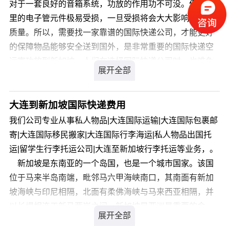
制，目的国通关率高达99.9%，关税为零。那么，国际快
对于一套良好的音箱系统，功放的作用功不可没。但功放
递空运寄消炎片到新加坡价格是多少呢?您可以登录我们官
里的电子管元件极易受损，一旦受损将会大大影响声音的
方网站 详细了解。
质量。所以，需要找一家靠谱的国际快递公司，才能更好
的保障物品能够安全送到国外，是非常重要的国际快递空
运寄功放到新加坡，人们在选择国际快递公司时，也难免
无从下手，如何从国内方便、安全、又快捷地快递包裹到
海外亲人手中，国际快递空运寄功放到新加坡多久能到？
国际快递空运寄功放到新加坡比较好的国际快递公司有哪
大连到新加坡国际快递费用
些呢?您可以登录我们官方网站 详细咨询，我司会有专业
我们公司专业从事私人物品|大连国际运输|大连国际包裹邮
客服为您解答，解决您国际快递空运寄功放到新加坡的疑
寄|大连国际移民搬家|大连国际行李海运|私人物品出国托
虑。
运|留学生行李托运公司|大连至新加坡行李托运等业务，。
新加坡是东南亚的一个岛国，也是一个城市国家。该国
位于马来半岛南端，毗邻马六甲海峡南口，其南面有新加
坡海峡与印尼相隔，北面有柔佛海峡与马来西亚相隔，并
以长堤相连于新马两岸之间。新加坡是亚洲最重要的金
融、服务和航运中心之一。新加坡在城市保洁方面效果显