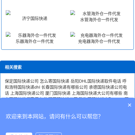
物品申报价值。但这块也不能太过离谱，各国家海关针对
不同的物品都建有专门的价值数据库，如果发现你的包裹
济宁国际快递
水管海外仓一件代发
申报价值过低，不仅关税逃不掉，还有可能被收罚款哦。
另外一种方法是作为私人物品进行申报，这个需要填写相
乐器海外仓一件代发
充电器海外仓一件代发
应的清关表格，但需要专人指导，比如我们快递公司是专
门做私人物品国际快递的，通过海龙的国际快递基本上都
作为私人物品进行申报，这样可以降低产生关税的风
险。 以上就是个人国际快递关税恩么收及合理的避税技
相关搜索
巧，个人国际快递关税怎么收？看完应该都知道喽。相关
保定国际快递公司
怎么寄国际快递
岳阳DHL国际快递取件电话
呼
阅读：玩具国际快递需要注意哪些问题？邮政国际快递，
和浩特国际快递dhl
长春国际快递有哪些公司
承德国际快递公司电
邮政国际快递咨询？邮寄包裹到海外_国际邮寄包裹
话
上海国际快递公司
厦门国际快递
上海国际快递大公司有哪些
南
京国际快递哪家便宜
洛阳国际快递公司
珠海国际快递自取
fedex国
Dragonsea Movers
×
际快递
天津国际快递公司
西安国际快递公司
欢迎来到本网站，请问有什么可以帮您？
CopyRight © 深圳市韬博供应链有限公司