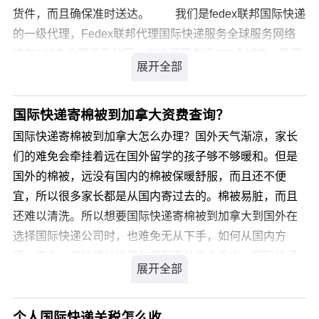
货件，而且确保准时送达。 我们是fedex联邦国际快递
的一级代理，Fedex联邦代理国际快递服务全球服务网络
遍布100多个国家及地区，在中国服务近300个城市。我司
通过强大的国际代理网络及渠道，竭诚为留学生、外教、
外籍在华企业、移民及出国工作人士等提供最专业化的国
际私人物品运输服务解决方案，提供国际行李托运到世界
国际快递寄棉被到加拿大资费查询？
各地门到门服务。 经过多年行业经验的技术团队人
国际快递寄棉被到加拿大怎么办理？国外天气渐凉，家长
员，自行研发出适合国际私人物品托运行业的物流软件等
们的难免会牵挂着远在国外留学的孩子够不够暖和。但是
工具，实现了网上询价、在线订单、网上追踪，达到了客
国外的棉被，远没有国内的棉被保暖舒服，而且还不便
户共享物流信息平台，形成了专业化、信息化、网络化的
宜，所以很多家长都是从国内寄过去的。棉被易脏，而且
物流管理体系。 国际快递优势： 选择FedEx联邦
还难以清洗。所以想要国际快递寄棉被到加拿大到国外在
国际快递一级代理我们的优势：在网站上的报价无任何隐
选择国际快递公司时，也难免无从下手，如何从国内方
藏费用，作为全球专业私人行李托运公司，特别是在英
便、安全、又快捷地快递包裹到海外亲人手中，国际快递
国，作为比较早成立的公司之一，长期从事此行业，在声
寄棉被到加拿大比较好的国际快递公司有哪些呢?
誉上极为注重，让客户消费放心，托运省心。 是专业
从事行李托运的公司，并且在全球是首屈一指的提供门到
您可以登录我们官方网站 详细咨询，我司会有专业客服为
个人国际快递关税怎么收