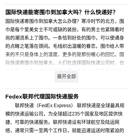
著，故亦有“花园城市”之美称。 我们专业国际行李托
运为您提供经济、便捷的大连至新加坡国际包裹邮寄服
国际快递能寄围巾到加拿大吗？什么快递好？
务。
国际快递寄围巾到加拿大怎么办理？寒冷时节的北方，围
巾是每个爱美女士不可或缺的装扮，有的男士也紧随着时
尚的潮流系上了围巾。一条恰到好处的围巾，可以使通身
的点睛之笔落在颈间。毛线织出温暖的眷恋，围巾给人带
来的不只是身体上的温度，更多的是那份暖心的回忆。国
际快递寄围巾到加拿大，人们在选择国际快递公司时，也
难免无从下手，如何从国内方便、安全、又快捷地快递包
裹到海外亲人手中，国际快递寄围巾到加拿大比较好的国
际快递公司有哪些呢?
Fedex联邦代理国际快递服务
您可以登录我们官方网站 详细咨询，我司会有专业客服为
联邦快递（FedEx Express） 联邦快递是全球最具规
您解答，解决您国际快递寄围巾到加拿大的疑虑。
模的快递运输公司，为全球超过235个国家及地区提供快
捷、可靠的快递服务。联邦快递设有环球航空及陆运网
络，通常只需一至两个工作日，就能迅速运送时限紧迫的