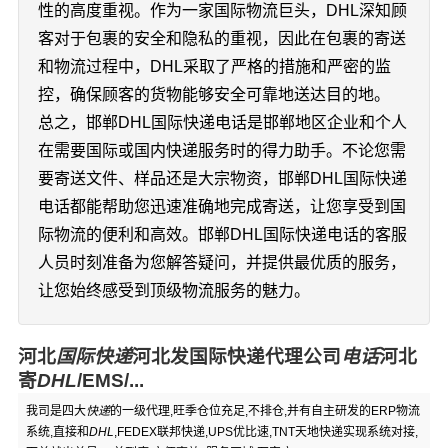
性的高度重视。作为一家国际物流巨头，DHL深知顾
客对于包裹的安全和隐私的重视，因此在包裹的寄送
和物流过程中，DHL采取了严格的措施和严密的监
控，确保顾客的货物能够安全可靠地送达目的地。
总之，邯郸DHL国际快递电话是邯郸地区企业和个人
在需要国际或国内快递服务时的得力助手。不论您需
要寄送文件、样品还是大宗物资，邯郸DHL国际快递
电话都能帮助您迅速准确地完成寄送，让您享受到国
际物流的便利和高效。邯郸DHL国际快递电话的客服
人员时刻准备为您解答疑问，并提供最优质的服务，
让您始终感受到顶级物流服务的魅力。
河北
国际快递
河北发国际快递代理公司
电话
河北
寄
DHL
/EMS/...
我司是四大
快递
的一级代理,旺季仓位充足,不排仓,并有自主研发的ERP物流
系统,直接和
DHL
,FEDEX联邦快递,UPS优比速,TNT天地快递实现系统对接,