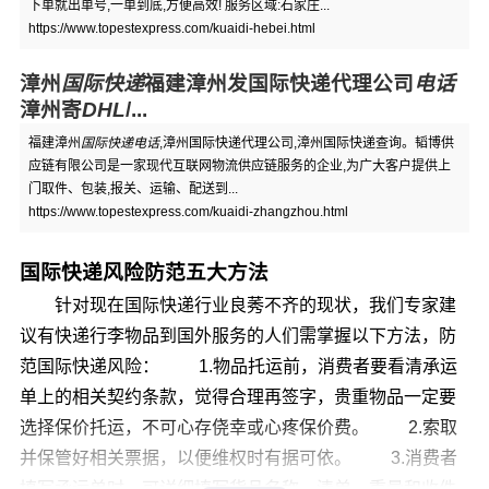
下单就出单号,一单到底,方便高效! 服务区域:石家庄...
https://www.topestexpress.com/kuaidi-hebei.html
漳州
国际快递
福建漳州发国际快递代理公司
电话
漳州寄
DHL
/...
福建漳州
国际快递电话
,漳州国际快递代理公司,漳州国际快递查询。韬博供
应链有限公司是一家现代互联网物流供应链服务的企业,为广大客户提供上
门取件、包装,报关、运输、配送到...
https://www.topestexpress.com/kuaidi-zhangzhou.html
国际快递风险防范五大方法
针对现在国际快递行业良莠不齐的现状，我们专家建
议有快递行李物品到国外服务的人们需掌握以下方法，防
范国际快递风险： 1.物品托运前，消费者要看清承运
单上的相关契约条款，觉得合理再签字，贵重物品一定要
选择保价托运，不可心存侥幸或心疼保价费。 2.索取
并保管好相关票据，以便维权时有据可依。 3.消费者
填写承运单时，可详细填写货品名称、清单、重量和收件