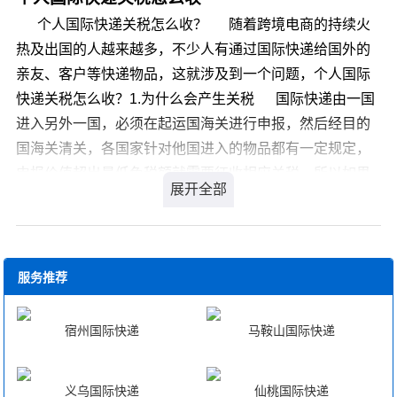
门服务的托运代理商之一，全球行李托运代理网点分布多
您解答，解决您国际快递寄棉被到加拿大的疑虑。
个人国际快递关税怎么收？ 随着跨境电商的持续火
达100多个国家和地区； 有着丰富的行李托运经验，
热及出国的人越来越多，不少人有通过国际快递给国外的
并且熟悉各海关操作流程，有一定的实力背景，能够及时
亲友、客户等快递物品，这就涉及到一个问题，个人国际
的清关派送； 到达大部分国家的价格都比同行业低出
快递关税怎么收？1.为什么会产生关税 国际快递由一国
一筹，而服务却比同行业的公司胜出一筹； 提供的增
进入另外一国，必须在起运国海关进行申报，然后经目的
值服务可以更好的满足不断更新的服务理念和需求，可以
国海关清关，各国家针对他国进入的物品都有一定规定，
提供全球行李动态查询服务。
申报价值超出最低免税额就需要征收相应关税。所以如果
您的个人国际快递申报价值如果超出了目的国的最低免税
限额，是会产生相应关税的。2.产生关税由谁承担，关税
怎么收取 一般个人国际快递产生关税之后，是需要收件
人承担相应关税的，具体关税的收取方式各个国家都不尽
服务推荐
相同，比如英国是直接寄送税单给收件人，要求收件人缴
纳相应关税；新西兰则发送邮件给收件人，要求收件人到
宿州国际快递
马鞍山国际快递
指定的网站缴税....3.既然个人国际快递如果申报价值超过
了限额会产生关税，那么有没有办法避免或降低关税税率
义乌国际快递
仙桃国际快递
呢？ 这个实际上是有的，比如填写物品申报单时，低报