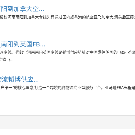
阳到加拿大空...
。韬博河南南阳到加拿大专线头程通过国内或香港的航空直飞加拿大,清关后直接
点
阳到英国FB...
国空派专线。代邮宝河南南阳英国专线是韬博供应链针对中国发往英国的电商小包
飞...
l
流韬博供应...
客户第一"的核心理念,打造一个跨境电商物流专业型服务平台。亚马逊FBA头程