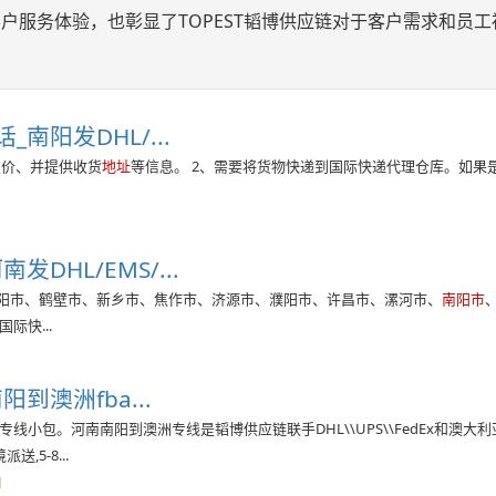
户服务体验，也彰显了TOPEST韬博供应链对于客户需求和员工
话_南阳发DHL/...
报价、并提供收货
地址
等信息。 2、需要将货物快递到国际快递代理仓库。如果
发DHL/EMS/...
安阳市、鹤壁市、新乡市、焦作市、济源市、濮阳市、许昌市、漯河市、
南阳市
际快...
阳到澳洲fba...
线小包。河南南阳到澳洲专线是韬博供应链联手DHL\\UPS\\FedEx和澳大利
,5-8...
l