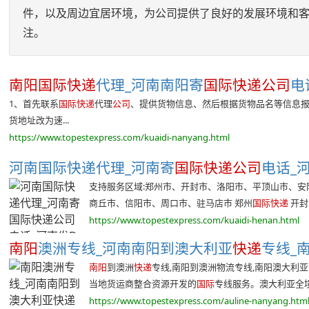
件，以及周边宜居环境，为公司提供了良好的发展环境和客
注。
南阳国际快递
代理_河南南阳寄
国际快递公司
电
1、首先联系
国际快递
代理
公司
、提供货物信息、然后根据货物品名等信息
货地址改为速...
https://www.topestexpress.com/kuaidi-nanyang.html
河南国际快递代理_河南寄
国际快递公司
电话_河南
支持服务区域:郑州市、开封市、洛阳市、平顶山市、
商丘市、信阳市、周口市、驻马店市 郑州
国际快递
开封国
https://www.topestexpress.com/kuaidi-henan.html
南阳
澳洲专线_河南南阳到澳大利亚
快递
专线_南
南阳
到澳洲
快递
专线,南阳到澳洲物流专线,南阳澳大利亚专
当地货运商整合资源开发的
国际
专线服务。澳大利亚全境派送
https://www.topestexpress.com/auline-nanyang.htm