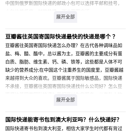
中国到俄罗斯国际快递的邮政小包可以选择平邮和挂号，
小包价格低廉，时效快捷，送达范围广泛。
邮政小包主要有优势是有国际专线：中俄专线
中俄专线是中国到俄罗斯国际快递专线物流，时效是7-15
工作日可送达，价格优势明显，清关速度快。
豆瓣酱往英国寄国际快递最快的快递是哪个 ？
豆瓣酱往英国寄国际快递怎么办理？在古代各种调味品如
盐、梅、醯、醢中，总以酱为主，豆瓣酱的主要成分有蛋
白质、脂肪、维生素、钙、磷、铁等，这些都是人体不可
缺少的营养成分;在中国这个注重养生的国度里，豆瓣酱越
来越得到大众的喜欢。豆瓣酱属于国际敏感品，国际快递
不承接，豆瓣酱往英国寄国际快递找什么公司好？怎么豆
瓣酱往英国寄国际快递？我们可以为您服务，从事私人物
品国际运输十余年经验，针对类似产品我司通常采用私人
物品通关渠道办理国际运输，不受海关相关规定限制，目
的国通关率高达99.9%，关税为零。那么，豆瓣酱往英国
国际快递能寄书包到澳大利亚吗？什么快递好？
寄国际快递价格是多少呢?
国际快递寄书包到澳大利亚，相信大家学生时代都有背过