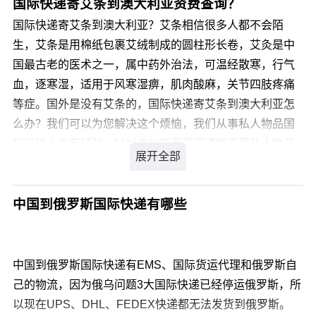
国际快递寄艾条到澳大利亚资费查询？
国际快递寄艾条到澳大利亚？艾条相信很多人都不会陌
生，艾条是用棉纸包裹艾绒制成的圆柱形长卷，艾灸是中
国最古老的医术之一，属中药外治法，可温经散寒，行气
血，逐寒湿，适用于风寒湿痹，肌肉酸麻，关节四肢疼痛
等症。国外是没有艾条的，国际快递寄艾条到澳大利亚怎
么办？我们可以为您解决这个烦恼，我们从事私人物品国
际运输十余年经验，针对类似产品我司通常采用私人物品
通关渠道办理国际运输，不受海关相关规定限制，目的国
通关率高达99.9%，关税为零。那么，国际快递寄艾条到
澳大利亚价格是多少呢?
中国到俄罗斯国际快递有哪些
请登录我们官方网站 详细了解。
中国到俄罗斯国际快递有EMS、国际货运代理和俄罗斯自
己的物流，因为俄乌问题3大国际快递已经停运俄罗斯，所
以现在UPS、DHL、FEDEX快递都无法发货到俄罗斯。