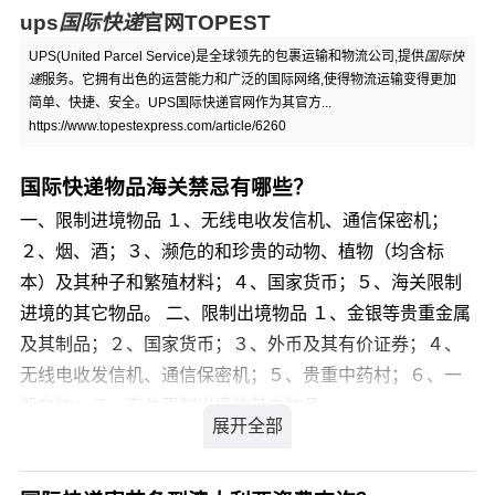
ups
国际快递
官网TOPEST
UPS(United Parcel Service)是全球领先的包裹运输和物流公司,提供
国际快
递
服务。它拥有出色的运营能力和广泛的国际网络,使得物流运输变得更加
简单、快捷、安全。UPS国际快递官网作为其官方...
https://www.topestexpress.com/article/6260
国际快递物品海关禁忌有哪些？
一、限制进境物品 １、无线电收发信机、通信保密机；
２、烟、酒；３、濒危的和珍贵的动物、植物（均含标
本）及其种子和繁殖材料；４、国家货币；５、海关限制
进境的其它物品。 二、限制出境物品 １、金银等贵重金属
及其制品；２、国家货币；３、外币及其有价证券；４、
无线电收发信机、通信保密机；５、贵重中药村；６、一
般文物；７、海关限制出境的其它物品。