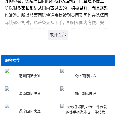
外的棉被，远没有国内的棉被保暖舒服，而且还不便宜，
所以很多家长都是从国内寄过去的。棉被易脏，而且还难
以清洗。所以想要国际快递寄棉被到英国到国外在选择国
际快递公司时，也难免无从下手，如何从国内方便、安
全、又快捷地快递包裹到海外亲人手中，国际快递寄棉被
到英国比较好的国际快递公司有哪些呢?
您可以登录我们官方网站 详细咨询，我司会有专业客服为
您解答，解决您国际快递寄棉被到英国的疑虑。
服务推荐
亳州国际快递
钦州国际快递
渭南国际快递
湘西国际快递
遂宁国际快递
游戏手柄海外仓一件代发