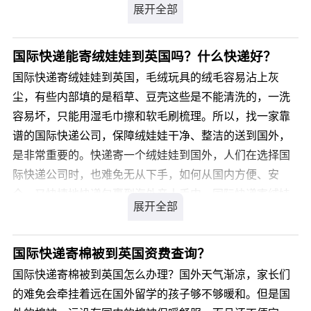
伤膏寄国际快递到英国找什么公司好？烫伤膏寄国际快递
到英国，我们是您最佳的选择，我司从事私人物品国际运
输十余年经验，针对类似产品我司通常采用私人物品通关
国际快递能寄绒娃娃到英国吗？什么快递好？
渠道办理国际运输，不受海关相关规定限制，目的国通关
国际快递寄绒娃娃到英国，毛绒玩具的绒毛容易沾上灰
率高达99.9%，关税为零。那么，烫伤膏寄国际快递到英
尘，有些内部填的是稻草、豆壳这些是不能清洗的，一洗
国价格是多少呢?
容易坏，只能用湿毛巾擦和软毛刷梳理。所以，找一家靠
谱的国际快递公司，保障绒娃娃干净、整洁的送到国外，
您可以登录我们官方网站 详细了解。
是非常重要的。快递寄一个绒娃娃到国外，人们在选择国
际快递公司时，也难免无从下手，如何从国内方便、安
全、又快捷地快递包裹到海外亲人手中，国际快递寄绒娃
娃到英国多久能到？国际快递寄绒娃娃到英国比较好的国
际快递公司有哪些呢?
国际快递寄棉被到英国资费查询？
您可以登录我们官方网站 详细咨询，我司会有专业客服为
国际快递寄棉被到英国怎么办理？国外天气渐凉，家长们
您解答，解决您国际快递寄绒娃娃到英国的疑虑。
的难免会牵挂着远在国外留学的孩子够不够暖和。但是国