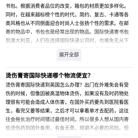
书包。根据消费者品位的改变，箱包的材质更加多样化。
您可以登录我们官方网站 详细了解。
同时，在越来越标榜个性的时代，简约、复古、卡通等各
类风格也从不同侧面迎合时尚人士张扬个性的需求。在邮
寄的物品中，书包也是经常出现的物品。国际快递寄书包
到澳大利亚，人们在选择国际快递公司时，也难免无从下
手。如何从国内方便、安全、又快捷地快递包裹到海外亲
人手中，国际快递寄书包到澳大利亚多久能到？比较好的
国际快递公司有哪些呢?
烫伤膏寄国际快递哪个物流便宜？
您可以登录我们官方网站 详细咨询，我司会有专业客服为
烫伤膏寄国际快递到英国怎么办理？出门在外难免会有受
您解答，解决您国际快递寄书包到澳大利亚的疑虑。
伤的时候，但像因被高温物体烫伤，如果没有及时药物处
理很有可能会造成人体伤害，在国外买药要先到医院看医
生，看完又要等结果，之后才可以拿着单才去配药，这往
往会拖长治疗时间错过最佳时间。所以很多人想从国内寄
些烫伤药到国外备用，有备无患、规避不必要的风险。但
是，烫伤药属于国际敏感品，一般的国际快递不承接。烫