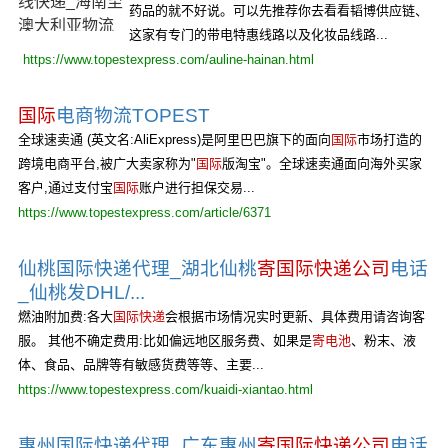
药品的就不好说。可以先推荐你去看看韬博供应链、
这家有专门的带电特惠线路以及化妆品线路...
https://www.topestexpress.com/auline-hainan.html
国际
电商物流TOPEST
全球速卖通 (英文名:AliExpress)是阿里巴巴旗下的面向
国际
市场打造的
跨境电商平台,被广大卖家称为"
国际
版淘宝"。全球速卖通面向海外买家
客户,通过支付宝
国际
账户进行担保交易...
https://www.topestexpress.com/article/6371
仙桃国际快递代理_湖北仙桃
寄国际快递公司
电话
_仙桃发DHL/...
燃油附加费:各大
国际快递
会根据市场情况实时更新、具体费用请咨询客
服。 其他不确定费用:比如偏远地区服务费、如果是
寄电池
、粉末、液
体、食品、品牌等有敏感货费等等、主要...
https://www.topestexpress.com/kuaidi-xiantao.html
惠州国际快递代理_广东惠州
寄国际快递公司
电话