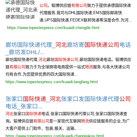
公司
。韬博供应链
有限公司
致力于提供承德国际快递
代理服务,我司与DHL国际快递,EMS国际邮政快
递,UPS国际快递,FEDEX联邦快递等深度合作,为河...
https://www.topestexpress.com/kuaidi-chengde.html
廊坊国际快递代理_
河北
廊坊寄
国际快递公司
电话
_廊坊发DHL/...
廊坊国际快递代理,
河北
廊坊
国际快递公司
,廊坊国际快递电话。韬博供应
链
有限公司
致力于为全球跨境电商提供一站式
物流
服务,与各大快递公司
均有合作,为您提供优质的四大国际快递...
https://www.topestexpress.com/kuaidi-langfang.html
张家口
国际快递
_
河北
张家口发国际快递代理
公司
电话_张家口...
河北
张家口
国际快递
电话,张家口国际快递代理公司,张家口国际快递查
询。韬博供应链
有限公司
是一家现代互联网
物流
供应链服务的企业,为广
大客户提供上门取件、包装,报关、运输、...
https://www.topestexpress.com/kuaidi-zhangjiakou.html