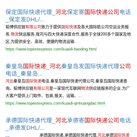
保定国际快递代理_
河北
保定寄
国际快递公司
电话
_保定发DHL/...
韬博供应链
有限公司
致力于提供
国际快递
及各大国际航公司空运业务服
务,
物流
快运服务,我司与四大快递深度合作,服务于全球200多个国家及地
区,为提供安全、高效、便捷的物流运输...
https://www.topestexpress.com/kuaidi-baoding.html
秦皇岛
国际快递
_
河北
秦皇岛发国际快递代理
公司
电话_秦皇岛...
河北
秦皇岛
国际快递
电话,秦皇岛国际快递代理公司,秦皇岛国际快递查
询。韬博供应链
有限公司
是一家现代互联网
物流
供应链服务的企业,为广
大客户提供上门取件、包装,报关、运输、...
https://www.topestexpress.com/kuaidi-qinhuangdao.html
承德国际快递代理_
河北
承德寄
国际快递公司
电话
_承德发DHL/...
承德国际快递,承德国际快递代理,
河北
承德
国际快递