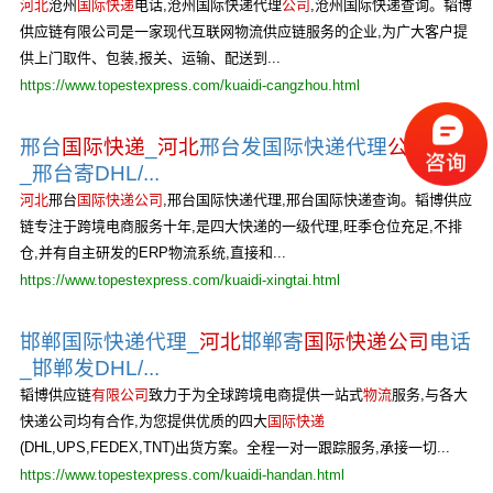
河北
沧州
国际快递
电话,沧州国际快递代理
公司
,沧州国际快递查询。韬博
供应链有限公司是一家现代互联网物流供应链服务的企业,为广大客户提
供上门取件、包装,报关、运输、配送到...
https://www.topestexpress.com/kuaidi-cangzhou.html
邢台
国际快递
_
河北
邢台发国际快递代理
公司
电话
_邢台寄DHL/...
河北
邢台
国际快递公司
,邢台国际快递代理,邢台国际快递查询。韬博供应
链专注于跨境电商服务十年,是四大快递的一级代理,旺季仓位充足,不排
仓,并有自主研发的ERP物流系统,直接和...
https://www.topestexpress.com/kuaidi-xingtai.html
邯郸国际快递代理_
河北
邯郸寄
国际快递公司
电话
_邯郸发DHL/...
韬博供应链
有限公司
致力于为全球跨境电商提供一站式
物流
服务,与各大
快递公司均有合作,为您提供优质的四大
国际快递
(DHL,UPS,FEDEX,TNT)出货方案。全程一对一跟踪服务,承接一切...
https://www.topestexpress.com/kuaidi-handan.html