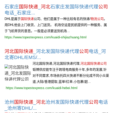
石家庄
国际快递
_
河北
石家庄发国际快递代理
公司
电话_石家庄...
DHL是属于
国际快递
公司、他们是属于一种比较有名的快递/
物流公司
。
用DHL他会上门收货、上门送货。 机场空运是民航提供的一种服务、属
于飞机带货的意思。一般是必须要送到机场...
https://www.topestexpress.com/kuaidi-shijiazhuang.html
河北国际快递
_河北发国际快递代理
公司
电话_河
北寄DHL/EMS/...
河北国际快递,河北国际快递代理,
河北国际快递公司
韬博供应链专注于跨境电商服务十年,多年的发展,针
对不同需求,市场依托四大快递不断分化成不同小众渠
道,大陆/香港提取,蓝单/红单,小包裹/超...
https://www.topestexpress.com/kuaidi-hebei.html
沧州
国际快递
_
河北
沧州发国际快递代理
公司
电话
_沧州寄DHL/...