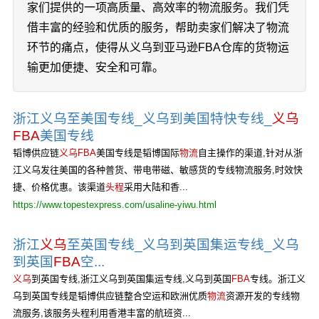
家们提供的一项高质量、高效率的物流服务。我们凭
借丰富的经验和优质的服务，帮助卖家们解决了物流
环节的痛点，使得从义乌到亚马逊FBA仓库的货物运
输更加便捷、安全和可靠。
浙江义乌至美国专线_义乌到美国特快专线_
义乌
FBA
美国专线
韬博供应链
义乌FBA
美国专线是韬博国际
物流
自主操作的渠道,针对从浙
江义乌发往美国的各种普货、带电带磁、敏感货的专线物流服务,时效快
捷、价格优惠。该渠道
头程
采用大陆和香...
https://www.topestexpress.com/usaline-yiwu.html
浙江
义乌
至英国专线_义乌到英国集运专线_义乌
到英国
FBA
空...
义乌
到英国专线,浙江义乌到英国集运专线,义乌到英国
FBA
专线。浙江义
乌到英国专线是韬博供应链整合空运和欧洲优质
物流
资源开发的专线物
流服务,该服务头程利用香港丰富的航班资...