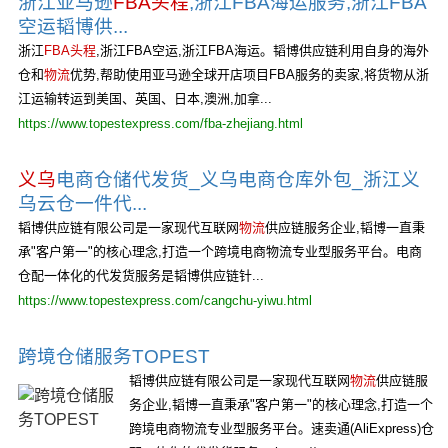
浙江亚马逊
FBA头程
,浙江FBA海运服务,浙江FBA
空运韬博供...
浙江
FBA头程
,浙江FBA空运,浙江FBA海运。韬博供应链利用自身的海外
仓和
物流
优势,帮助使用亚马逊全球开店项目FBA服务的卖家,将货物从浙
江运输转运到美国、英国、日本,澳洲,加拿...
https://www.topestexpress.com/fba-zhejiang.html
义乌
电商仓储代发货_义乌电商仓库外包_浙江义
乌云仓一件代...
韬博供应链有限公司是一家现代互联网
物流
供应链服务企业,韬博一直秉
承"客户第一"的核心理念,打造一个跨境电商物流专业型服务平台。电商
仓配一体化的代发货服务是韬博供应链针...
https://www.topestexpress.com/cangchu-yiwu.html
跨境仓储服务TOPEST
韬博供应链有限公司是一家现代互联网
物流
供应链服
务企业,韬博一直秉承"客户第一"的核心理念,打造一个
跨境电商物流专业型服务平台。速卖通(AliExpress)仓