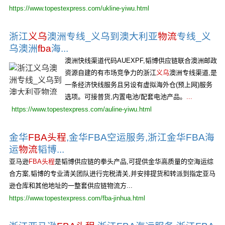
https://www.topestexpress.com/ukline-yiwu.html
浙江
义乌
澳洲专线_义乌到澳大利亚
物流
专线_义
乌澳洲
fba
海...
澳洲快线渠道代码AUEXPF,韬博供应链联合澳洲邮政
资源自建的有市场竞争力的浙江
义乌
澳洲专线渠道,是
一条经济快线服务且另设有虚拟海外仓(预上网)服务
选项。可接普货,内置电池/配套电池产品。
...
https://www.topestexpress.com/auline-yiwu.html
金华
FBA头程
,金华FBA空运服务,浙江金华FBA海
运
物流
韬博...
亚马逊
FBA头程
是韬博供应链的拳头产品,可提供金华高质量的空海运综
合方案,韬博的专业清关团队进行完税清关,并安排提货和转派到指定亚马
逊仓库和其他地址的一整套供应链物流方...
https://www.topestexpress.com/fba-jinhua.html