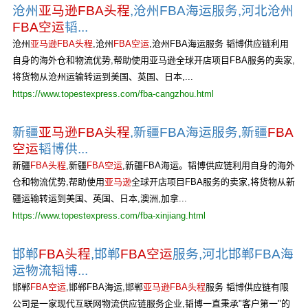
沧州
亚马逊FBA头程
,沧州FBA海运服务,河北沧州
FBA空运
韬...
沧州
亚马逊FBA头程
,沧州
FBA空运
,沧州FBA海运服务 韬博供应链利用
自身的海外仓和物流优势,帮助使用亚马逊全球开店项目FBA服务的卖家,
将货物从沧州运输转运到美国、英国、日本,...
https://www.topestexpress.com/fba-cangzhou.html
新疆
亚马逊FBA头程
,新疆FBA海运服务,新疆
FBA
空运
韬博供...
新疆
FBA头程
,新疆
FBA空运
,新疆FBA海运。韬博供应链利用自身的海外
仓和物流优势,帮助使用
亚马逊
全球开店项目FBA服务的卖家,将货物从新
疆运输转运到美国、英国、日本,澳洲,加拿...
https://www.topestexpress.com/fba-xinjiang.html
邯郸
FBA头程
,邯郸
FBA空运
服务,河北邯郸FBA海
运物流韬博...
邯郸
FBA空运
,邯郸FBA海运,邯郸
亚马逊FBA头程
服务 韬博供应链有限
公司是一家现代互联网物流供应链服务企业,韬博一直秉承"客户第一"的