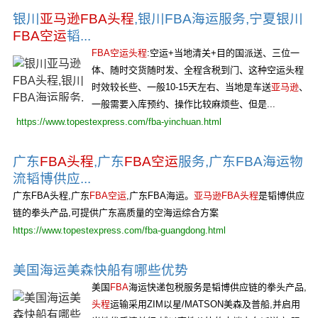
银川
亚马逊FBA头程
,银川FBA海运服务,宁夏银川
FBA空运
韬...
FBA空运头程
:空运+当地清关+目的国派送、三位一
体、随时交货随时发、全程含税到门、这种空运头程
时效较长些、一般10-15天左右、当地是车送
亚马逊
、
一般需要入库预约、操作比较麻烦些、但是...
https://www.topestexpress.com/fba-yinchuan.html
广东
FBA头程
,广东
FBA空运
服务,广东FBA海运物
流韬博供应...
广东FBA头程,广东
FBA空运
,广东FBA海运。
亚马逊FBA头程
是韬博供应
链的拳头产品,可提供广东高质量的空海运综合方案
https://www.topestexpress.com/fba-guangdong.html
美国海运美森快船有哪些优势
美国
FBA
海运快递包税服务是韬博供应链的拳头产品,
头程
运输采用ZIM以星/MATSON美森及普船,并启用