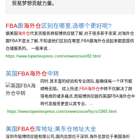
贸易梦想贡献力量。
FBA
跟
海外仓
区别在哪里,选哪个更好呢?
据美国
海外仓
代发货服务商韬博供应链了解,对于很多新手卖家,对海外仓
跟FBA不是太了解,不知道他们区别在哪里,FBA跟海外仓说起来都是提供
仓储服务的。 一般来说...
https://www.topestexpress.com/xinwenzixun/82.html
英国
FBA海外仓
中转
同时,其丰富的经验和专业团队,能确保每一个环节都
顺畅无阻。 综上所述,
FBA海外仓
中转不仅解决了跨
境电商的诸多痛点,而韬博供应链的英国FBA海外仓中
转代发服务更是以其专业、...
https://www.topestexpress.com/xinwenzixun/hyzs/1993.html
美国
FBA仓
库地址;美东仓地址大全
深圳市韬博供应链有限公司,国内总部位于深圳,海外总部位于美国洛杉