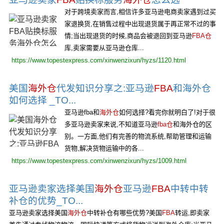
对于跨境卖家而言,相信许多亚马逊电商卖家遇到过买
家退换货,在销售过程中出现退货属于再正常不过的事
情;当出现退货的时候,商品会被退回到亚马逊
FBA仓
库,卖家需要从亚马逊仓库...
https://www.topestexpress.com/xinwenzixun/hyzs/1120.html
美国
海外仓
代发知识分享之:亚马逊
FBA
和海外仓
如何选择 _TO...
亚马逊fba和
海外仓
如何选择?看完你就明白了!对于很
多亚马逊卖家来说,不知道亚马逊
fba仓
和海外仓的区
别。一方面,他们有完善的物流系统,帮助管理和运输
货物,解决货物运输中的各...
https://www.topestexpress.com/xinwenzixun/hyzs/1009.html
亚马逊卖家选择美国
海外仓
亚马逊
FBA
中转中转
补仓的优势_TO...
亚马逊卖家选择美国
海外仓
中转补仓有哪些优势?美国
FBA
转运,即卖家