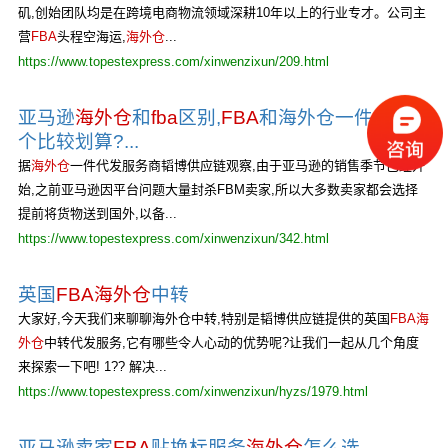
矶,创始团队均是在跨境电商物流领域深耕10年以上的行业专才。公司主
营
FBA
头程空海运,
海外仓
...
https://www.topestexpress.com/xinwenzixun/209.html
亚马逊
海外仓
和
fba
区别,
FBA
和海外仓一件代发哪
个比较划算?...
据
海外仓
一件代发服务商韬博供应链观察,由于亚马逊的销售季节已经开
始,之前亚马逊因平台问题大量封杀FBM卖家,所以大多数卖家都会选择
提前将货物送到国外,以备...
https://www.topestexpress.com/xinwenzixun/342.html
英国
FBA海外仓
中转
大家好,今天我们来聊聊海外仓中转,特别是韬博供应链提供的英国
FBA海
外仓
中转代发服务,它有哪些令人心动的优势呢?让我们一起从几个角度
来探索一下吧! 1?? 解决...
https://www.topestexpress.com/xinwenzixun/hyzs/1979.html
亚马逊卖家
FBA
贴换标服务
海外仓
怎么选