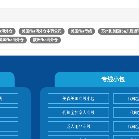
a海外仓
美国fba海外仓中转公司
美国fba专线
苏州到美国fba头程运
美国fba海外仓
欧洲fba海外仓
专线小包
货
美森美国专线小包
代邮
代邮宝加拿大专线
代邮
成人用品专线
代邮