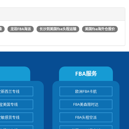
输
龙岩FBA海派
长沙到美国fba头程运输
美国fba海外仓报价
FBA服务
宝新西兰专线
欧洲FBA卡航
宝美国专线
FBA美森限时达
宝敏感货专线
FBA头程空派