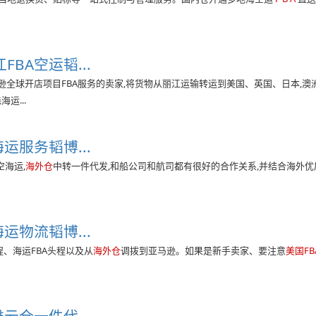
FBA空运韬...
逊全球开店项目FBA服务的卖家,将货物从丽江运输转运到美国、英国、日本,澳洲
运...
运服务韬博...
空海运,
海外仓
中转一件代发,和船公司和航司都有很好的合作关系,并结合海外
海运物流韬博...
程、海运FBA头程以及从
海外仓
调拨到亚马逊。如果是新手卖家、要注意
美国FB