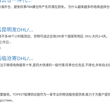
云仓一件代...
海外仓、避免旺季FBA爆仓所产生的潜在损失。 为什么越来越多的电商选择仓
发DHL/...
不多48个小时能到达、货物可送达全球200多个国家和地区. DHL:大约2-4天。
日...
l
寄DHL/...
注于跨境电商服务十年,是四大快递的一级代理,旺季仓位充足,不排仓,并有自主研
重要服务。TOPEST韬博供应链作为一家专业的物流服务提供商,致力于为客户提
/ww...