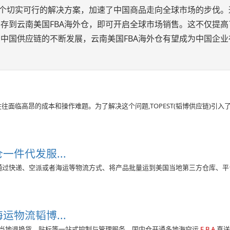
一个切实可行的解决方案，加速了中国商品走向全球市场的步伐。
存到云南美国FBA海外仓，即可开启全球市场销售。这不仅提高
中国供应链的不断发展，云南美国FBA海外仓有望成为中国企业
往面临高昂的成本和操作难题。为了解决这个问题,TOPEST(韬博供应链)引入
件代发服...
通过快递、空派或者海运等物流方式、将产品批量运到美国当地第三方仓库、平
海运物流韬博...
当地退换货、贴标等一站式控制与管理服务。国内仓开通多地海空运
F B A
直送