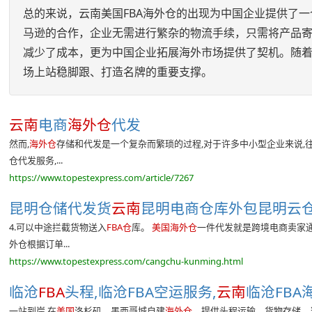
总的来说，云南美国FBA海外仓的出现为中国企业提供了
马逊的合作，企业无需进行繁杂的物流手续，只需将产品寄
减少了成本，更为中国企业拓展海外市场提供了契机。随着
场上站稳脚跟、打造名牌的重要支撑。
云南
电商
海外仓
代发
然而,
海外仓
存储和代发是一个复杂而繁琐的过程,对于许多中小型企业来说,往
仓代发服务,...
https://www.topestexpress.com/article/7267
昆明仓储代发货
云南
昆明电商仓库外包昆明云仓一
4.可以中途拦截货物送入
FBA仓
库。
美国海外仓
一件代发就是跨境电商卖家
外仓根据订单...
https://www.topestexpress.com/cangchu-kunming.html
临沧
FBA
头程,临沧FBA空运服务,
云南
临沧FBA
一站到岸 在
美国
洛杉矶、墨西哥城自建
海外仓
、提供头程运输、货物存储、