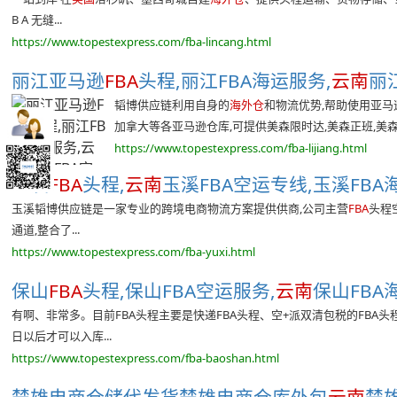
B A 无缝...
https://www.topestexpress.com/fba-lincang.html
丽江亚马逊
FBA
头程,丽江FBA海运服务,
云南
丽江
韬博供应链利用自身的
海外仓
和物流优势,帮助使用亚马
加拿大等各亚马逊仓库,可提供美森限时达,美森正班,美森海
https://www.topestexpress.com/fba-lijiang.html
玉溪
FBA
头程,
云南
玉溪FBA空运专线,玉溪FBA海
玉溪韬博供应链是一家专业的跨境电商物流方案提供供商,公司主营
FBA
头程
通道,整合了...
https://www.topestexpress.com/fba-yuxi.html
保山
FBA
头程,保山FBA空运服务,
云南
保山FBA
有啊、非常多。目前FBA头程主要是快递FBA头程、空+派双清包税的FBA头
日以后才可以入库...
https://www.topestexpress.com/fba-baoshan.html