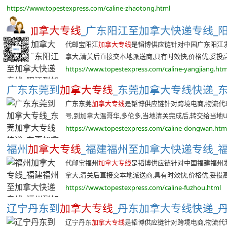
https://www.topestexpress.com/caline-zhaotong.html
阳江
加拿大专线
_广东阳江至加拿大快递专线_阳
代邮宝阳江
加拿大专线
是韬博供应链针对中国广东阳江
拿大,清关后直接交本地派送商,具有时效快,价格优,妥投高等
https://www.topestexpress.com/caline-yangjiang.htm
广东东莞到
加拿大专线
_东莞加拿大专线快递_东
广东东莞
加拿大专线
是韬博供应链针对跨境电商,物流代
号,到加拿大温哥华,多伦多,当地清关完成后,转交给当地UPS
https://www.topestexpress.com/caline-dongwan.htm
福州
加拿大专线
_福建福州至加拿大快递专线_福
代邮宝福州
加拿大专线
是韬博供应链针对中国福建福州
拿大,清关后直接交本地派送商,具有时效快,价格优,妥投高等
https://www.topestexpress.com/caline-fuzhou.html
辽宁丹东到
加拿大专线
_丹东加拿大专线快递_丹
辽宁丹东
加拿大专线
是韬博供应链针对跨境电商,物流代