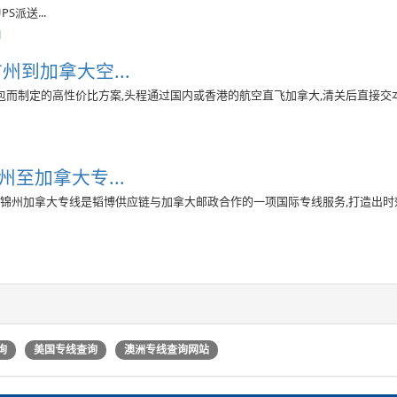
派送...
l
州到加拿大空...
而制定的高性价比方案,头程通过国内或香港的航空直飞加拿大,清关后直接交
州至加拿大专...
宁锦州加拿大专线是韬博供应链与加拿大邮政合作的一项国际专线服务,打造出时
询
美国专线查询
澳洲专线查询网站