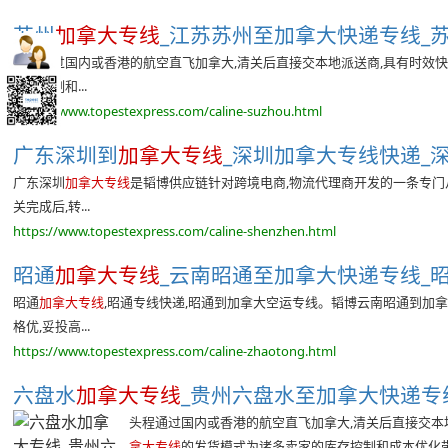
苏州
加拿大专线
_江苏苏州至加拿大快递专线_苏
头程通过国内或香港的航空直飞加拿大,清关后直接交本地派送商,具有时效快
库存控制和...
https://www.topestexpress.com/caline-suzhou.html
广东深圳到
加拿大专线
_深圳加拿大专线快递_深
广东深圳
加拿大专线
是韬博供应链针对跨境电商,物流代理商开发的一条专门从
关完成后,转...
https://www.topestexpress.com/caline-shenzhen.html
昭通
加拿大专线
_云南昭通至加拿大快递专线_昭
昭通
加拿大专线
,昭通专线快递,昭通到加拿大空运专线。韬博云南昭通到加
格优,妥投高...
https://www.topestexpress.com/caline-zhaotong.html
六盘水
加拿大专线
_贵州六盘水至加拿大快递专线
头程通过国内或香港的航空直飞加拿大,清关后直接交本地
拿大专线
的发货模式为诸多卖家的库存控制和成本优化带来