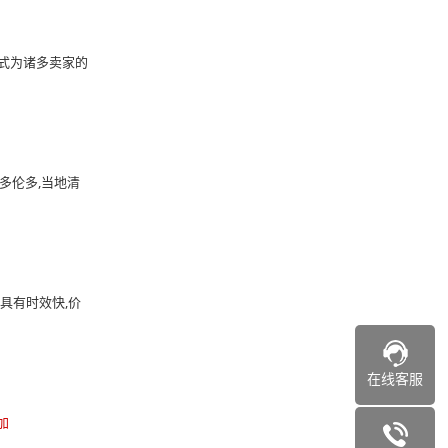
式为诸多卖家的
多伦多,当地清
具有时效快,价
在线客服
加