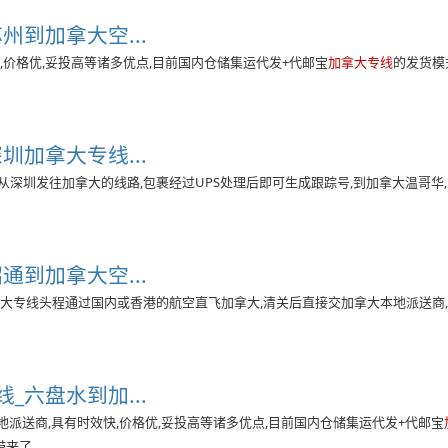
州到加拿大空...
,价格优,妥投高等诸多优点,目前国内仓储集运代发+代邮宝
加拿大专线
的发货模
圳加拿大专线...
深圳发往加拿大的线路,包裹经过UPS处理后即可生成跟踪号,到加拿大温哥华,
通到加拿大空...
拿大专线头程通过国内或香港的航空直飞加拿大,清关后直接交加拿大本地派送商,
_六盘水到加...
派送商,具有时效快,价格优,妥投高等诸多优点,目前国内仓储集运代发+代邮宝
了...