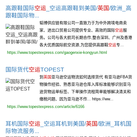
高跟鞋国际
空运
_空运高跟鞋到美国/
英国
/欧洲_高
跟鞋国际物...
韬博供应链有限公司一直致力于为中外跨境电商卖
家、进出口贸易公司提供专业、高效的国际
空运
服
务。公司与各大航司长期合作,整合深圳、广州及香港
各大优质国际航空资源,为您提供高跟鞋
空运
专...
https://www.topestexpress.com/gaogenxie-kongyun.html
国际货代
空运
TOPEST
到
英国
亚马逊空运物流如何选择货代 有亚马逊FBA货
物操作经验、熟悉亚马逊仓库入库标准能够识别亚马
逊货物运单标签、下单操作流程简单能够解决清关和
缴税问题、因为亚马逊不作... https://ww...
https://www.topestexpress.com/article/6166
耳机国际
空运
_空运耳机到美国/
英国
/欧洲_耳机国
际物流服务...