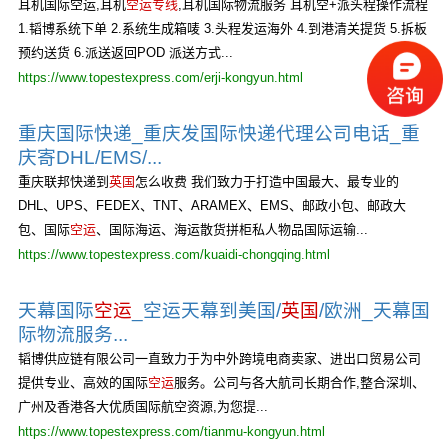
耳机国际空运,耳机
空运专线
,耳机国际物流服务 耳机空+派头程操作流程
1.韬博系统下单 2.系统生成箱唛 3.头程发运海外 4.到港清关提货 5.拆板
预约送货 6.派送返回POD 派送方式...
https://www.topestexpress.com/erji-kongyun.html
重庆国际快递_重庆发国际快递代理公司电话_重
庆寄DHL/EMS/...
重庆联邦快递到
英国
怎么收费 我们致力于打造中国最大、最专业的
DHL、UPS、FEDEX、TNT、ARAMEX、EMS、邮政小包、邮政大
包、国际
空运
、国际海运、海运散货拼柜私人物品国际运输...
https://www.topestexpress.com/kuaidi-chongqing.html
天幕国际
空运
_空运天幕到美国/
英国
/欧洲_天幕国
际物流服务...
韬博供应链有限公司一直致力于为中外跨境电商卖家、进出口贸易公司
提供专业、高效的国际
空运
服务。公司与各大航司长期合作,整合深圳、
广州及香港各大优质国际航空资源,为您提...
https://www.topestexpress.com/tianmu-kongyun.html