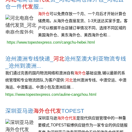
仓一件
代发
服...
海外仓
可以免费存放一个月、一个月后才开始计算仓
储费用。从海外仓直接发货、1-3天送达买家手里。客
户可以根据平台店铺订单情况不同、选择不同区域的
美国海外仓、美东海外仓、美西海外仓和...
https://www.topestexpress.com/cangchu-hebei.html
沧州澳洲专线快递_
河北
沧州至澳大利亚物流专线
_沧州到澳洲...
我们通过完善的国内物流网络和澳洲自有
海外仓
基础设施,辅以最新的系
统管理和专业物流团队,为客户提供:
河北
沧州澳洲专线、中澳空运、中澳
海运、中澳集运、中澳小包及澳洲后端...
https://www.topestexpress.com/auline-cangzhou.html
深圳亚马逊
海外仓代发
TOPEST
深圳亚马逊
海外仓代发
是现代供应链管理中的一种重
要模式,TOPEST韬博供应链作为一家专业的供应链服