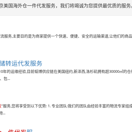
北京美国海外仓一件代发服务，我们将竭诚为您提供最优质的服务
球物流服务,主要目的是为商家提供一个快速、便捷、安全的运输渠道,让他们的商
储转运代发服务
0年的运维经验,目前韬博供应链在美国纽约,新泽西,洛杉矶拥有超30000㎡的仓
包...
发
”服务,您将享受到以下优势: 1. 专业团队:我们的团队由经验丰富的物流专家组成
..