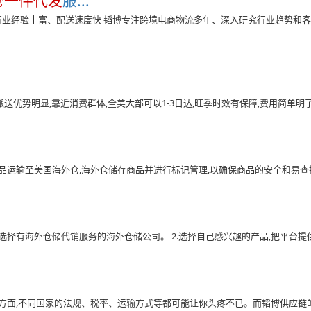
仓一件代发
服...
. 行业经验丰富、配送速度快 韬博专注跨境电商物流多年、深入研究行业趋势和
S派送优势明显,靠近消费群体,全美大部可以1-3日达,旺季时效有保障,费用简单明了,
运输至美国海外仓,海外仓储存商品并进行标记管理,以确保商品的安全和易查找。 2
选择有海外仓储代销服务的海外仓储公司。 2.选择自己感兴趣的产品,把平台提供的
方面,不同国家的法规、税率、运输方式等都可能让你头疼不已。而韬博供应链