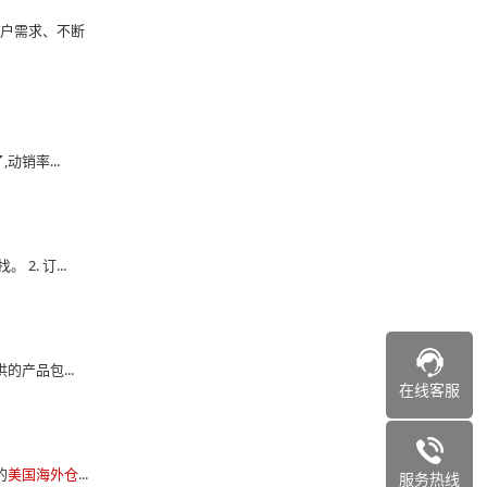
客户需求、不断
动销率...
. 订...
产品包...
在线客服
的
美国海外仓
...
服务热线