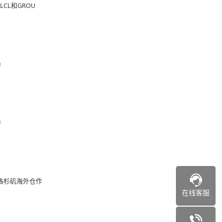
CL和GROU
转
转
国洛杉矶海外仓作
在线客服