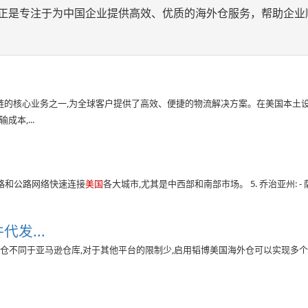
应链正是专注于为中国企业提供高效、优质的海外仓服务，帮助企业
供应链的核心业务之一,为全球客户提供了高效、便捷的物流解决方案。在美国本土
本,...
路和公路网络快速连接
美国
各大城市,尤其是中西部和南部市场。 5. 乔治亚州: - 萨
发...
仓不同于亚马逊仓库,对于其他平台的限制少,启用韬博美国海外仓可以实现多个平