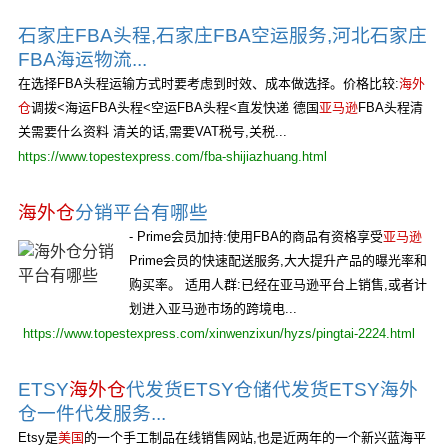
石家庄FBA头程,石家庄FBA空运服务,河北石家庄
FBA海运物流...
在选择FBA头程运输方式时要考虑到时效、成本做选择。价格比较:
海外
仓
调拨<海运FBA头程<空运FBA头程<直发快递 德国
亚马逊
FBA头程清
关需要什么资料 清关的话,需要VAT税号,关税...
https://www.topestexpress.com/fba-shijiazhuang.html
海外仓
分销平台有哪些
- Prime会员加持:使用FBA的商品有资格享受
亚马逊
Prime会员的快速配送服务,大大提升产品的曝光率和
购买率。 适用人群:已经在亚马逊平台上销售,或者计
划进入亚马逊市场的跨境电...
https://www.topestexpress.com/xinwenzixun/hyzs/pingtai-2224.html
ETSY
海外仓
代发货ETSY仓储代发货ETSY海外
仓一件代发服务...
Etsy是
美国
的一个手工制品在线销售网站,也是近两年的一个新兴蓝海平