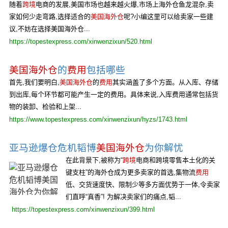
随着
跨境
电商的发展,美国市场也越来越火爆,市场上海外仓鱼龙混杂,卖
家如何少走弯路,选择适合的
美国海外仓
呢?小编这里可以给卖家一些建
议,不妨在选择美国海外仓...
https://topestexpress.com/xinwenzixun/520.html
美国海外仓
的
费用
包括哪些
首先,我们要明白,
美国海外仓
的
费用
其实涵盖了多个方面。从入库、存储
到出库,每个环节都可能产生一定的费用。具体来说,入库费用通常包括货
物的装卸、检验和上架...
https://www.topestexpress.com/xinwenzixun/hyzs/1743.html
亚马逊爆仓危机韬博
美国海外仓
为你解忧
在此背景下,被称为“
跨境
电商和跨境零售本土化的关
键支柱”的海外仓成为更多卖家的首选,集物流
费用
低、交货速度快、限制少等多方面优势于一体,令卖家
们直呼“真香”! 为解决卖家们的痛点,韬...
https://topestexpress.com/xinwenzixun/399.html