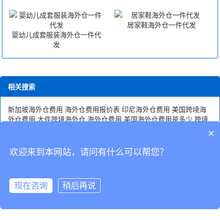
居家鞋海外仓一件代发
婴幼儿成套服装海外仓一件代
发
相关搜索
新加坡海外仓费用
海外仓费用报价表
印尼海外仓费用
美国跨境海
外仓费用
大件跨境海外仓
海外仓费用
美国海外仓费用是多少
跨境
海外仓有哪些
出口跨境海外仓
河南跨境海外仓代发
跨境海外仓库
×
一件代发
跨境海外仓公司
跨境海外仓专线
浙江全境海外仓代发
加
拿大海外仓费用
欢迎来到本网站，请问有什么可以帮您？
CopyRight © 深圳市韬博供应链有限公司
现在咨询
稍后再说
海外仓代发
国际物流
联系我们