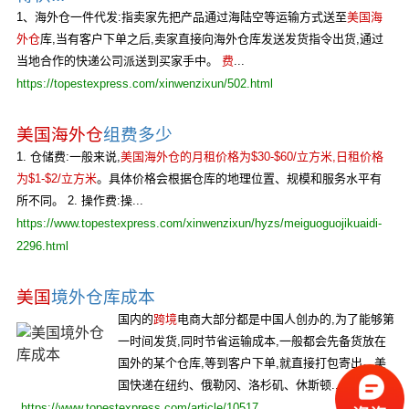
1、海外仓一件代发:指卖家先把产品通过海陆空等运输方式送至
美国海
外仓
库,当有客户下单之后,卖家直接向海外仓库发送发货指令出货,通过
当地合作的快递公司派送到买家手中。
费
...
https://topestexpress.com/xinwenzixun/502.html
美国海外仓
组费多少
1. 仓储费:一般来说,
美国海外仓的月租价格为$30-$60/立方米,日租价格
为$1-$2/立方米
。具体价格会根据仓库的地理位置、规模和服务水平有
所不同。 2. 操作费:操...
https://www.topestexpress.com/xinwenzixun/hyzs/meiguoguojikuaidi-
2296.html
美国
境外仓库成本
国内的
跨境
电商大部分都是中国人创办的,为了能够第
一时间发货,同时节省运输成本,一般都会先备货放在
国外的某个仓库,等到客户下单,就直接打包寄出。美
国快递在纽约、俄勒冈、洛杉矶、休斯顿...
https://www.topestexpress.com/article/10517