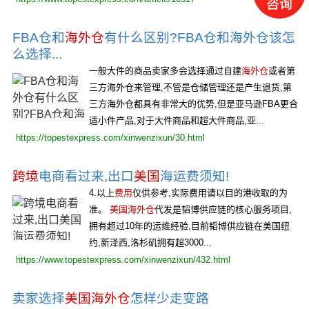
FBA仓和
海外仓
有什么区别?FBA仓和海外仓该怎
么选择...
一般大件的商品卖家多会选择通过自建
海外仓
或者第
三方海外仓来管理,不管是仓储管理还是产生退货,第
三方海外仓都具有非常大的优势,但是亚马逊FBA更合
适小件产品,对于大件商品和超大件商品,亚...
https://topestexpress.com/xinwenzixun/30.html
跨境
电商看过来,出口
美国
海运费须知!
4.以上
费用
仅供参考,实际费用请以目的港收取的为
准。
美国海外仓
代发是韬博供应链的核心服务项目,
拥有超过10年的运维经验,目前韬博供应链在美国纽
约,新泽西,洛杉矶拥有超3000...
https://www.topestexpress.com/xinwenzixun/432.html
卖家选择
美国海外仓
怎样少走变路