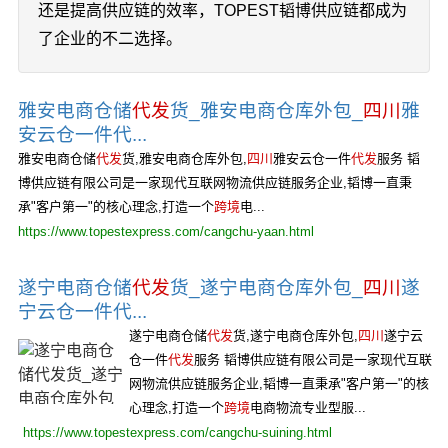
还是提高供应链的效率，TOPEST韬博供应链都成为
了企业的不二选择。
雅安电商仓储
代发
货_雅安电商仓库外包_
四川
雅
安云仓一件代...
雅安电商仓储
代发
货,雅安电商仓库外包,
四川
雅安云仓一件
代发
服务 韬
博供应链有限公司是一家现代互联网物流供应链服务企业,韬博一直秉
承"客户第一"的核心理念,打造一个
跨境
电...
https://www.topestexpress.com/cangchu-yaan.html
遂宁电商仓储
代发
货_遂宁电商仓库外包_
四川
遂
宁云仓一件代...
遂宁电商仓储
代发
货,遂宁电商仓库外包,
四川
遂宁云
仓一件
代发
服务 韬博供应链有限公司是一家现代互联
网物流供应链服务企业,韬博一直秉承"客户第一"的核
心理念,打造一个
跨境
电商物流专业型服...
https://www.topestexpress.com/cangchu-suining.html