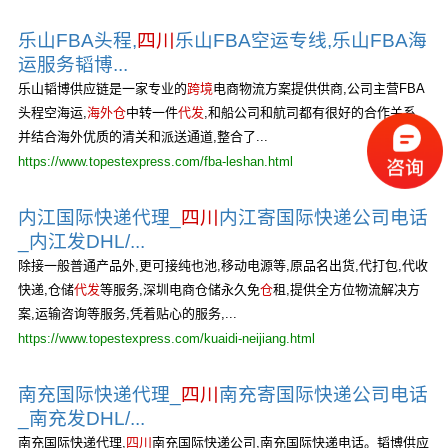
乐山FBA头程,
四川
乐山FBA空运专线,乐山FBA海
运服务韬博...
乐山韬博供应链是一家专业的
跨境
电商物流方案提供供商,公司主营FBA
头程空海运,
海外仓
中转一件
代发
,和船公司和航司都有很好的合作关系,
并结合海外优质的清关和派送通道,整合了...
https://www.topestexpress.com/fba-leshan.html
内江国际快递代理_
四川
内江寄国际快递公司电话
_内江发DHL/...
除接一般普通产品外,更可接纯也池,移动电源等,原品名出货,代打包,代收
快递,仓储
代发
等服务,深圳电商仓储永久免
仓
租,提供全方位物流解决方
案,运输咨询等服务,凭着贴心的服务,...
https://www.topestexpress.com/kuaidi-neijiang.html
南充国际快递代理_
四川
南充寄国际快递公司电话
_南充发DHL/...
南充国际快递代理,
四川
南充国际快递公司,南充国际快递电话。韬博供应